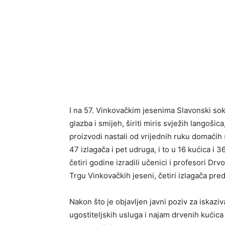
I na 57. Vinkovačkim jesenima Slavonski soka
glazba i smijeh, širiti miris svježih langošica
proizvodi nastali od vrijednih ruku domaćih
47 izlagača i pet udruga, i to u 16 kućica i 
četiri godine izradili učenici i profesori D
Trgu Vinkovačkih jeseni, četiri izlagača preds
Nakon što je objavljen javni poziv za iskazi
ugostiteljskih usluga i najam drvenih kućic