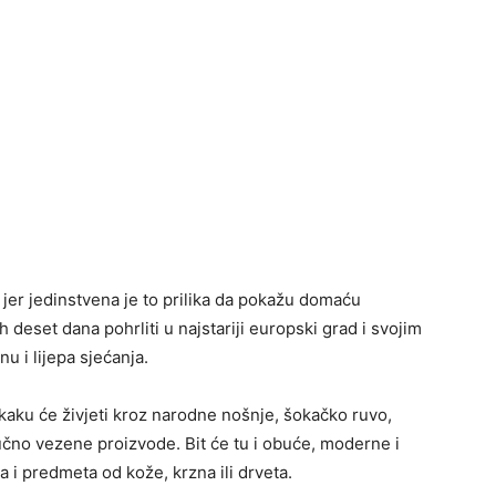
 jer jedinstvena je to prilika da pokažu domaću
h deset dana pohrliti u najstariji europski grad i svojim
u i lijepa sjećanja.
ku će živjeti kroz narodne nošnje, šokačko ruvo,
 ručno vezene proizvode. Bit će tu i obuće, moderne i
a i predmeta od kože, krzna ili drveta.