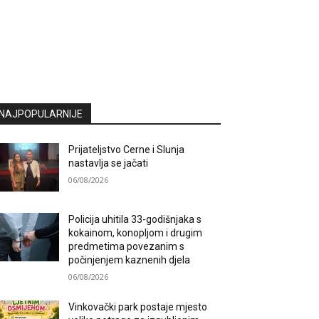
NAJPOPULARNIJE
Prijateljstvo Cerne i Slunja
nastavlja se jačati
06/08/2026
Policija uhitila 33-godišnjaka s
kokainom, konopljom i drugim
predmetima povezanim s
počinjenjem kaznenih djela
06/08/2026
Vinkovački park postaje mjesto