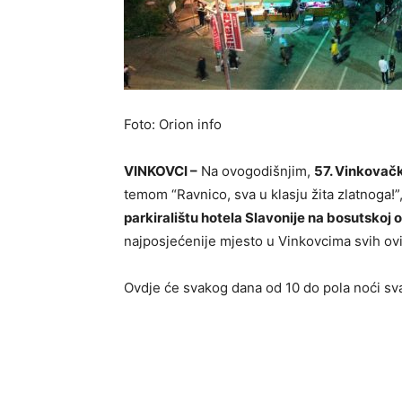
Foto: Orion info
VINKOVCI –
Na ovogodišnjim,
57. Vinkovač
temom “Ravnico, sva u klasju žita zlatnoga!
parkiralištu hotela Slavonije na bosutskoj o
najposjećenije mjesto u Vinkovcima svih ov
Ovdje će svakog dana od 10 do pola noći sva