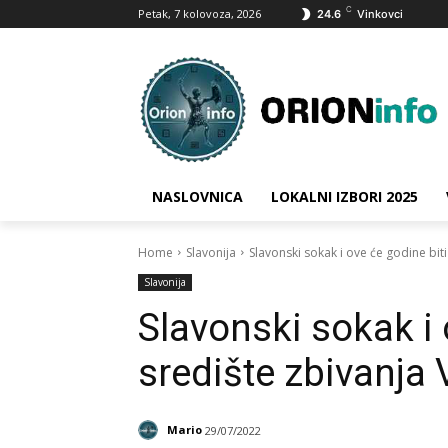
C
Petak, 7 kolovoza, 2026
24.6
Vinkovci
NASLOVNICA
LOKALNI IZBORI 2025
Home
Slavonija
Slavonski sokak i ove će godine biti
Slavonija
Slavonski sokak i 
središte zbivanja 
Mario
29/07/2022