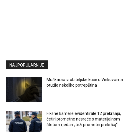
NAJPOPULARNIJE
Muškarac iz obiteljske kuće u Vinkovcima
otuđio nekoliko potrepština
Fiksne kamere evidentirale 12 prekršaja,
četiri prometne nesreće s materijalnom
štetom i jedan „teži prometni prekršaj“