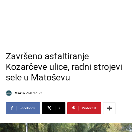
Završeno asfaltiranje
Kozarčeve ulice, radni strojevi
sele u Matoševu
Mario
29/07/2022
Facebook
X
Pinterest