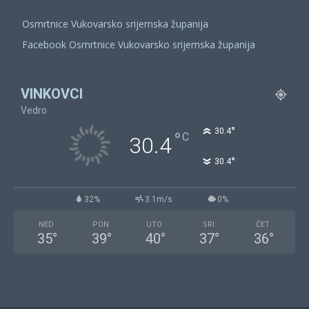
Osmrtnice Vukovarsko srijemska županija
Facebook Osmrtnice Vukovarsko srijemska županija
VINKOVCI
Vedro
°
30.4
°
C
30.4
°
30.4
32%
3.1m/s
0%
NED
PON
UTO
SRI
ČET
35
°
39
°
40
°
37
°
36
°