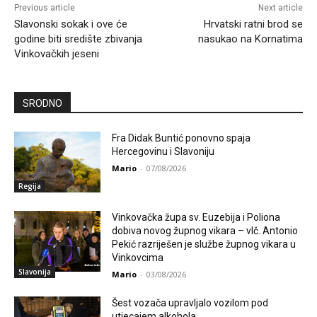
Previous article
Next article
Slavonski sokak i ove će
Hrvatski ratni brod se
godine biti središte zbivanja
nasukao na Kornatima
Vinkovačkih jeseni
SRODNO
Fra Didak Buntić ponovno spaja
Hercegovinu i Slavoniju
Mario
-
07/08/2026
Regija
Vinkovačka župa sv. Euzebija i Poliona
dobiva novog župnog vikara – vlč. Antonio
Pekić razriješen je službe župnog vikara u
Vinkovcima
Slavonija
Mario
-
03/08/2026
Šest vozača upravljalo vozilom pod
utjecajem alkohola