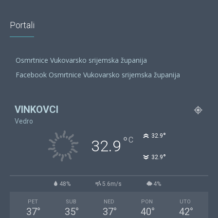
Portali
Osmrtnice Vukovarsko srijemska županija
Facebook Osmrtnice Vukovarsko srijemska županija
VINKOVCI
Vedro
°
32.9
°
C
32.9
°
32.9
48%
5.6m/s
4%
PET
SUB
NED
PON
UTO
37
°
35
°
37
°
40
°
42
°