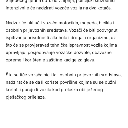
Slijedećeg tjedna od 1. do 7. lipnja, policijski službenici
intenzivnije će nadzirati vozače vozila na dva kotača.
Nadzor će uključit vozače motocikla, mopeda, bicikla i
osobnih prijevoznih sredstava. Vozači će biti podvrgnuti
ispitivanju prisutnosti alkohola i droga u organizmu, uz
što će se provjeravati tehnička ispravnost vozila kojima
upravljaju, posjedovanje vozačke dozvole, obavezne
opreme i korištenje zaštitne kacige za glavu.
Što se tiče vozača bicikla i osobnih prijevoznih sredstava,
nadzirat će se da li koriste površine kojima su se dužni
kretati i guraju li vozila kod prelaska obilježenog
pješačkog prijelaza.