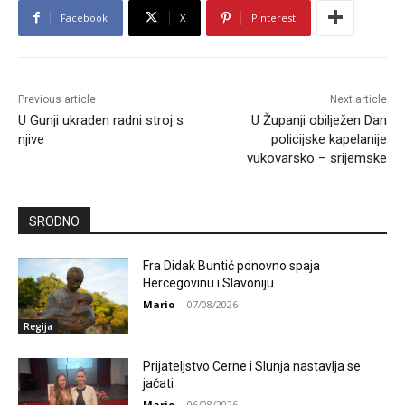
Facebook
X
Pinterest
Previous article
Next article
U Gunji ukraden radni stroj s
U Županji obilježen Dan
njive
policijske kapelanije
vukovarsko – srijemske
SRODNO
Fra Didak Buntić ponovno spaja
Hercegovinu i Slavoniju
Mario
-
07/08/2026
Regija
Prijateljstvo Cerne i Slunja nastavlja se
jačati
Mario
-
06/08/2026