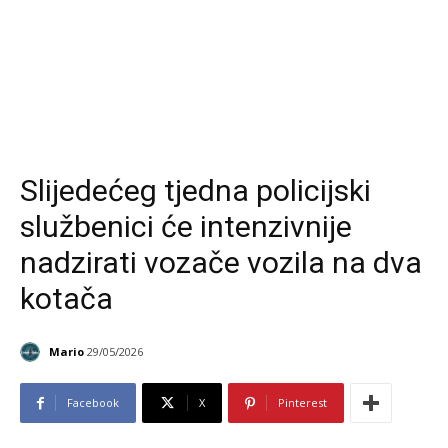
Slijedećeg tjedna policijski
službenici će intenzivnije
nadzirati vozače vozila na dva
kotača
Mario
29/05/2026
Facebook
X
Pinterest