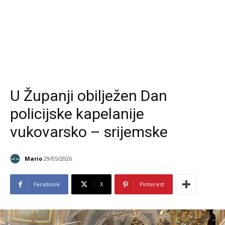
U Županji obilježen Dan
policijske kapelanije
vukovarsko – srijemske
Mario
29/05/2026
Facebook
X
Pinterest