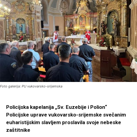
Foto galerija: PU vukovarsko-srijemska
Policijska kapelanija „Sv. Euzebije i Polion“
Policijske uprave vukovarsko-srijemske svečanim
euharistijskim slavljem proslavila svoje nebeske
zaštitnike