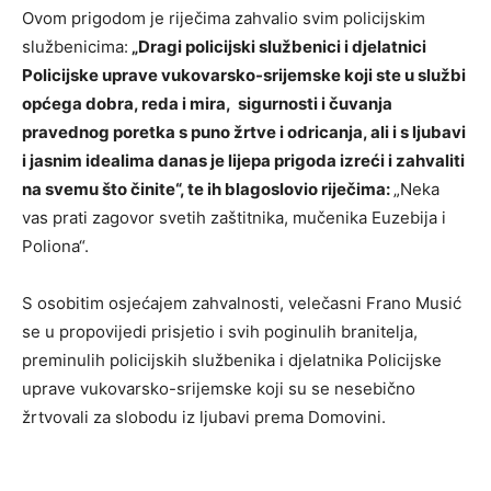
Ovom prigodom je riječima zahvalio svim policijskim
službenicima:
„Dragi policijski službenici i djelatnici
Policijske uprave vukovarsko-srijemske koji ste u službi
općega dobra, reda i mira, sigurnosti i čuvanja
pravednog poretka s puno žrtve i odricanja, ali i s ljubavi
i jasnim idealima danas je lijepa prigoda izreći i zahvaliti
na svemu što činite“, te ih blagoslovio riječima:
„Neka
vas prati zagovor svetih zaštitnika, mučenika Euzebija i
Poliona“.
S osobitim osjećajem zahvalnosti, velečasni Frano Musić
se u propovijedi prisjetio i svih poginulih branitelja,
preminulih policijskih službenika i djelatnika Policijske
uprave vukovarsko-srijemske koji su se nesebično
žrtvovali za slobodu iz ljubavi prema Domovini.