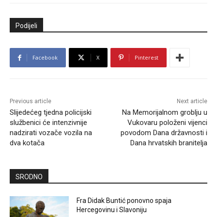
Podijeli
Facebook
X
Pinterest
Previous article
Next article
Slijedećeg tjedna policijski
Na Memorijalnom groblju u
službenici će intenzivnije
Vukovaru položeni vijenci
nadzirati vozače vozila na
povodom Dana državnosti i
dva kotača
Dana hrvatskih branitelja
SRODNO
Fra Didak Buntić ponovno spaja
Hercegovinu i Slavoniju