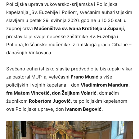
Policijska uprava vukovarsko-srijemska i Policijska
kapelanija „Sv. Euzebije i Polion“, svečanim euharistijskim
slavljem u petak 29. svibnja 2026. godine u 10,30 sati u
župnoj crkvi
Mučeništva sv. Ivana Krstitelja u Županji,
proslavila je svoje nebeske zaštitnike Sv. Euzebija i
Poliona, kršćanske mučenike iz rimskoga grada Cibalae –
današnjih Vinkovaca.
Svečano euharistijsko slavlje predvodio je biskupski vikar
za pastoral MUP-a, velečasni
Frano Musić
s više
policijskih i vojnih kapelana – don
Vladimirom Mandura
,
fra Matom Vincetić, don Željkom Volarić
, domaćim
župnikom
Robertom Jugović
, te policijskim kapelanom
ove Policijske uprave, don
Ivanom Begović.