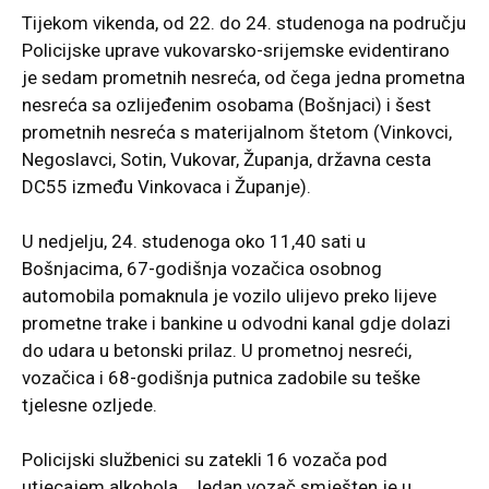
Tijekom vikenda, od 22. do 24. studenoga na području
Policijske uprave vukovarsko-srijemske evidentirano
je sedam prometnih nesreća, od čega jedna prometna
nesreća sa ozlijeđenim osobama (Bošnjaci) i šest
prometnih nesreća s materijalnom štetom (Vinkovci,
Negoslavci, Sotin, Vukovar, Županja, državna cesta
DC55 između Vinkovaca i Županje).
U nedjelju, 24. studenoga oko 11,40 sati u
Bošnjacima, 67-godišnja vozačica osobnog
automobila pomaknula je vozilo ulijevo preko lijeve
prometne trake i bankine u odvodni kanal gdje dolazi
do udara u betonski prilaz. U prometnoj nesreći,
vozačica i 68-godišnja putnica zadobile su teške
tjelesne ozljede.
Policijski službenici su zatekli 16 vozača pod
utjecajem alkohola. Jedan vozač smješten je u