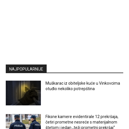
NAJPOPULARNIJE
Muškarac iz obiteljske kuće u Vinkovcima
otuđio nekoliko potrepština
Fiksne kamere evidentirale 12 prekršaja,
četiri prometne nesreće s materijalnom
štetom i jedan „teži prometni prekršaj“