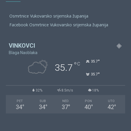
Osmrtnice Vukovarsko srijemska županija
Facebook Osmrtnice Vukovarsko srijemska županija
VINKOVCI
Blaga Naoblaka
°
35.7
°
C
35.7
°
35.7
32%
8.5m/s
18%
PET
SUB
NED
PON
UTO
34
°
34
°
37
°
40
°
42
°