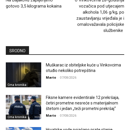
Na Bajakovu zaplijenjeno
U Vinkovcima 28-godišnja
gotovo 3,5 kilograma kokaina
vozačica pod utjecajem
alkohola 1,06 g/kg, po
zaustavljanju vrijeđala je i
omalovažavala policijske
službenike
SRODNO
Muškarac iz obiteljske kuće u Vinkovcima
otuđio nekoliko potrepština
Mario
-
07/08/2026
Crna kronika
Fiksne kamere evidentirale 12 prekršaja,
četiri prometne nesreće s materijalnom
štetom i jedan „teži prometni prekršaj“
Mario
-
07/08/2026
Crna kronika
Hrvatske vode pojačano prate stanje