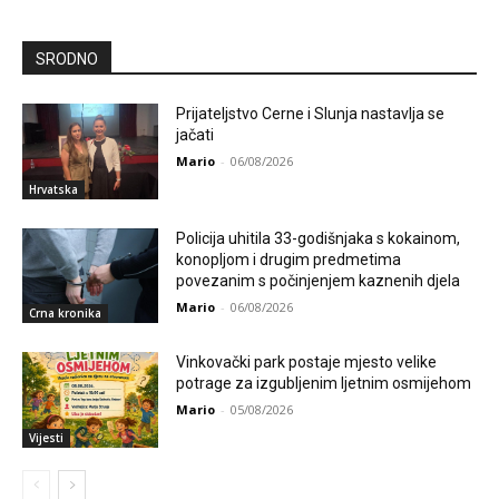
SRODNO
Prijateljstvo Cerne i Slunja nastavlja se
jačati
Mario
-
06/08/2026
Hrvatska
Policija uhitila 33-godišnjaka s kokainom,
konopljom i drugim predmetima
povezanim s počinjenjem kaznenih djela
Mario
-
06/08/2026
Crna kronika
Vinkovački park postaje mjesto velike
potrage za izgubljenim ljetnim osmijehom
Mario
-
05/08/2026
Vijesti