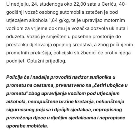
U nedjelju, 24. studenoga oko 22,00 sata u Ceriću, 40-
godišnji vozač osobnog automobila zatečen je pod
utjecajem alkohola 1,64 g/kg, te je upravljao motornim
vozilom za vrijeme dok mu je vozačka dozvola ukinuta i
oduzeta. Vozač je smješten u posebne prostorije do
prestanka djelovanja opojnog sredstva, a zbog počinjenih
prometnih prekršaja, policijski službenici će protiv njega
podnijeti Optužni prijedlog.
Policija će i nadalje provoditi nadzor sudionika u
prometu na cestama, prvenstveno na „četiri ubojice u
prometu“ zbog upravljanja vozilom pod utjecajem
alkohola, nedopuštene brzine kretanja, nekorištenja
sigurnosnog pojasa i dječjih sjedalica, nepropisnog
prevoženja djece u dječjim sjedalicama i nepropisne
uporabe mobitela.