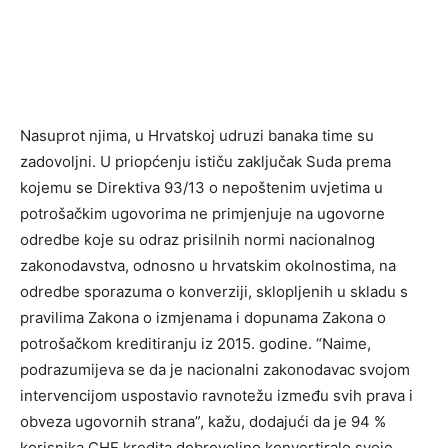
Nasuprot njima, u Hrvatskoj udruzi banaka time su
zadovoljni. U priopćenju ističu zaključak Suda prema
kojemu se Direktiva 93/13 o nepoštenim uvjetima u
potrošačkim ugovorima ne primjenjuje na ugovorne
odredbe koje su odraz prisilnih normi nacionalnog
zakonodavstva, odnosno u hrvatskim okolnostima, na
odredbe sporazuma o konverziji, sklopljenih u skladu s
pravilima Zakona o izmjenama i dopunama Zakona o
potrošačkom kreditiranju iz 2015. godine. “Naime,
podrazumijeva se da je nacionalni zakonodavac svojom
intervencijom uspostavio ravnotežu između svih prava i
obveza ugovornih strana”, kažu, dodajući da je 94 %
korisnika CHF kredita dobrovoljno konvertiralo svoje