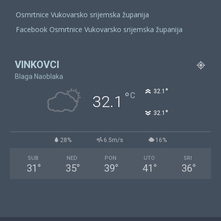
Osmrtnice Vukovarsko srijemska županija
Facebook Osmrtnice Vukovarsko srijemska županija
VINKOVCI
Blaga Naoblaka
°
32.1
°
C
32.1
°
32.1
28%
6.5m/s
16%
SUB
NED
PON
UTO
SRI
31
°
35
°
39
°
41
°
36
°