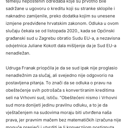
temelju nepoštenih odredaba koje su prvotno bile
sadržane u ugovoru o kreditu koji su stranke sklopile i
naknadno zamijenile, preko dodatka kojim su unesene
izmjene predviđene hrvatskim zakonom. Odluka u ovom
slučaju čekala se od listopada 2020., kada se Općinski
građanski sud u Zagrebu obratio Sudu EU-a, a nezavisna
odvjetnica Juliane Kokott dala mišljenje da je Sud EU-a
nenadležan.
Udruga Franak priopćila je da se sud ipak nije proglasio
nenadležnim za slučaj, ali svejedno nije odgovorio na
postavljena pitanja. To znači da se odluka o pravu na
obeštećenje svih potrošača s konvertiranim kreditima
seli na Vrhovni sud, ističu. “Obeštećeni nismo i Vrhovni
sud mora donijeti jedinu pravilnu odluku, a to je da
vještačenjem na sudovima moraju biti utvrđena naša
prava, jer pravnim mačem bez matematičkih izračuna nije
moguće presjeći i utvrditi je li konverzijom postignuta