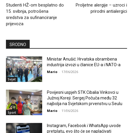
Studenti HŽ-om besplatno do
Proljetne alergije – uzroci i
15. svibnja, potrošena
prirodni antialergici
sredstva za sufinanciranje
prijevoza
SRODNO
Ministar Anušić: Hrvatska obrambena
industrija izvozi u članice EU-a i NATO-a
Mario
-
17/06/2026
Svijet
Povijesni uspjeh STK Cibalia Vinkovci u
Južnoj Koreji: Sergej Počuča među 32
najbolja na Svjetskom prvenstvu u Seulu
Mario
-
11/06/2026
Sport
Instagram, Facebook i WhatsApp uvode
pretplatu, evo što će se naplaćivati