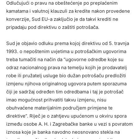
Odlučujući o pravu na obeštećenje po preplaćenim
kamatama i valutnoj klauzuli za kredite nakon provedene
konverzije, Sud EU-a zaključio je da takvi krediti ne
pripadaju pod direktivu o zaštiti potrošača.
Sud je objavio odluku prema kojoj direktivu od 5. travnja
1993. o nepoštenim uvjetima u potrošačkim ugovorima
treba tumačiti na način da “ugovorne odredbe koje su
odraz nacionalnog prava na temelju kojih je prodavatelj
robe ili pružatelj usluge bio dužan potrošaču predložiti
izmjenu njihova originalnog ugovora putem sporazuma
čiji je sadržaj određen tim odredbama i taj je potrošač
imao mogućnost prihvatiti takvu izmjenu, nisu
obuhvaćene materijalnim područjem primjene te
direktive”. Riječ je o zahtjevu upućenom u okviru spora
između osobe A. H. i Zagrebačke banke u vezi s povratom
iznosa koje je banka navodno neosnovano stekla na