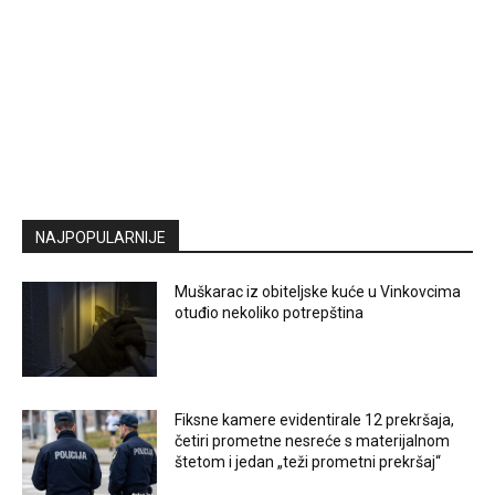
NAJPOPULARNIJE
Muškarac iz obiteljske kuće u Vinkovcima
otuđio nekoliko potrepština
Fiksne kamere evidentirale 12 prekršaja,
četiri prometne nesreće s materijalnom
štetom i jedan „teži prometni prekršaj“