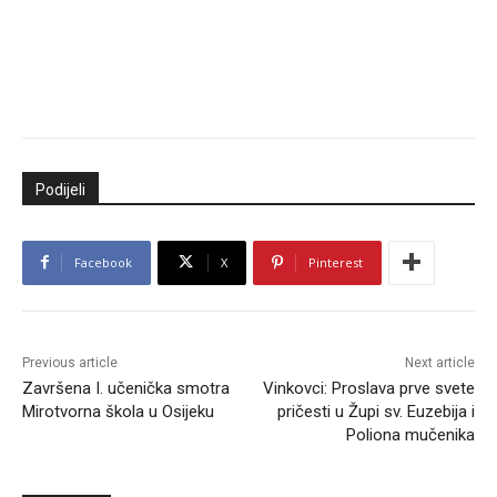
Podijeli
Facebook
X
Pinterest
Previous article
Next article
Završena I. učenička smotra
Vinkovci: Proslava prve svete
Mirotvorna škola u Osijeku
pričesti u Župi sv. Euzebija i
Poliona mučenika