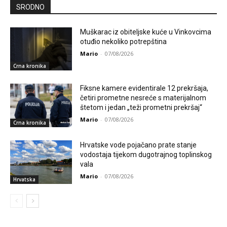
SRODNO
Muškarac iz obiteljske kuće u Vinkovcima
otuđio nekoliko potrepština
Mario
-
07/08/2026
Crna kronika
Fiksne kamere evidentirale 12 prekršaja,
četiri prometne nesreće s materijalnom
štetom i jedan „teži prometni prekršaj“
Mario
-
07/08/2026
Crna kronika
Hrvatske vode pojačano prate stanje
vodostaja tijekom dugotrajnog toplinskog
vala
Mario
-
07/08/2026
Hrvatska