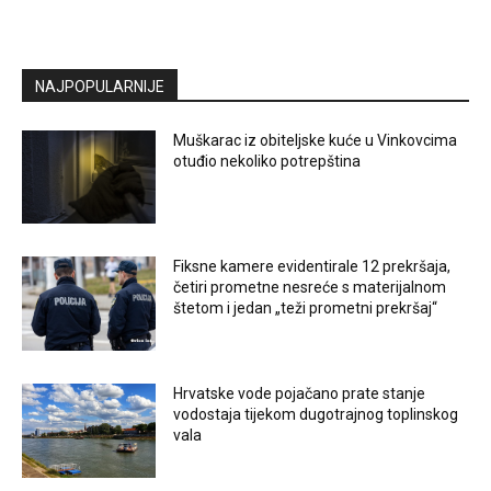
NAJPOPULARNIJE
Muškarac iz obiteljske kuće u Vinkovcima
otuđio nekoliko potrepština
Fiksne kamere evidentirale 12 prekršaja,
četiri prometne nesreće s materijalnom
štetom i jedan „teži prometni prekršaj“
Hrvatske vode pojačano prate stanje
vodostaja tijekom dugotrajnog toplinskog
vala