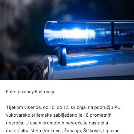
Foto: pixabay Ilustracija
Tijekom vikenda, od 10. do 12. svibnja, na području PU
vukovarsko.srijemske zabilježeno je 18 prometnih
nesreća. U osam prometnih nesreća je nastupila
materijalna šteta (Vinkovci, Županja, Šiškovci, Lipovac,