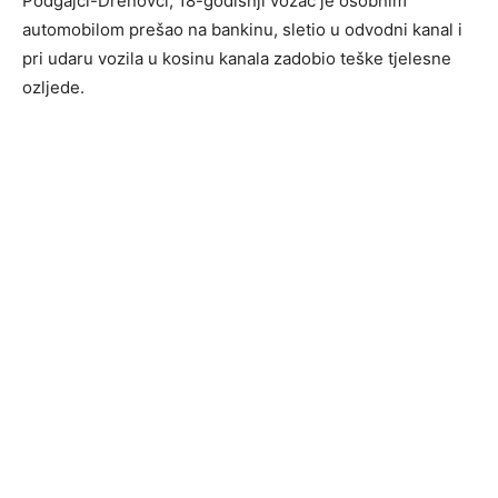
Podgajci-Drenovci, 18-godišnji vozač je osobnim
automobilom prešao na bankinu, sletio u odvodni kanal i
pri udaru vozila u kosinu kanala zadobio teške tjelesne
ozljede.