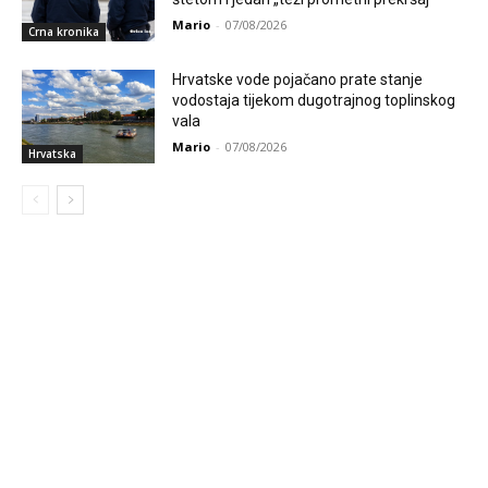
Mario
-
07/08/2026
Crna kronika
Hrvatske vode pojačano prate stanje
vodostaja tijekom dugotrajnog toplinskog
vala
Mario
-
07/08/2026
Hrvatska