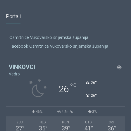
Portali
Osmrtnice Vukovarsko srijemska županija
Facebook Osmrtnice Vukovarsko srijemska županija
VINKOVCI
Vedro
°
26
°
C
26
°
26
46%
4.2m/s
3%
SUB
NED
PON
UTO
SRI
27
°
35
°
39
°
41
°
36
°