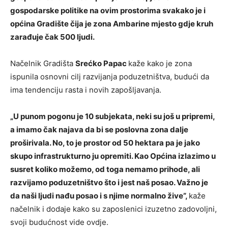
gospodarske politike na ovim prostorima svakako je i
općina Gradište čija je zona Ambarine mjesto gdje kruh
zarađuje čak 500 ljudi.
Načelnik Gradišta
Srećko Papac
kaže kako je zona
ispunila osnovni cilj razvijanja poduzetništva, budući da
ima tendenciju rasta i novih zapošljavanja.
„U punom pogonu je 10 subjekata, neki su još u pripremi,
a imamo čak najava da bi se poslovna zona dalje
proširivala. No, to je prostor od 50 hektara pa je jako
skupo infrastrukturno ju opremiti. Kao Općina izlazimo u
susret koliko možemo, od toga nemamo prihode, ali
razvijamo poduzetništvo što i jest naš posao. Važno je
da naši ljudi nađu posao i s njime normalno žive”,
kaže
načelnik i dodaje kako su zaposlenici izuzetno zadovoljni,
svoji budućnost vide ovdje.