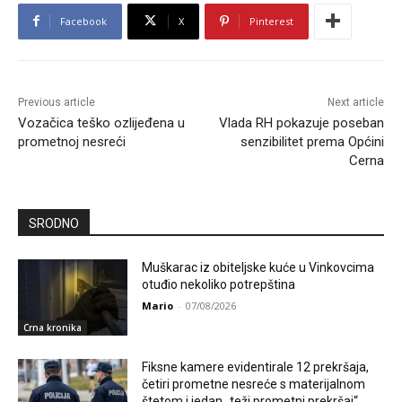
Facebook
X
Pinterest
Previous article
Next article
Vozačica teško ozlijeđena u
Vlada RH pokazuje poseban
prometnoj nesreći
senzibilitet prema Općini
Cerna
SRODNO
Muškarac iz obiteljske kuće u Vinkovcima
otuđio nekoliko potrepština
Mario
-
07/08/2026
Crna kronika
Fiksne kamere evidentirale 12 prekršaja,
četiri prometne nesreće s materijalnom
štetom i jedan „teži prometni prekršaj“