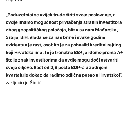
„Poduzetnici se uvijek trude širiti svoje poslovanje, a
ovdje imamo mogućnost privlačenja stranih investitora
zbog geopolitičkog položaja, blizu su nam Mađarska,
Srbija, BiH. Vlada se za nas brine i svake godine
evidentan je rast, osobito je za pohvaliti kreditni rejting
koji Hrvatska ima. To je trenutno BB+, a idemo prema A+
što je znak investitorima da ovdje mogu doći ostvariti
svoje ciljeve. Rast od 2,8 posto BDP-a u zadnjem
kvartalu je dokaz da radimo odlična posao u Hrvatskoj”,
zaključio je Šimić.