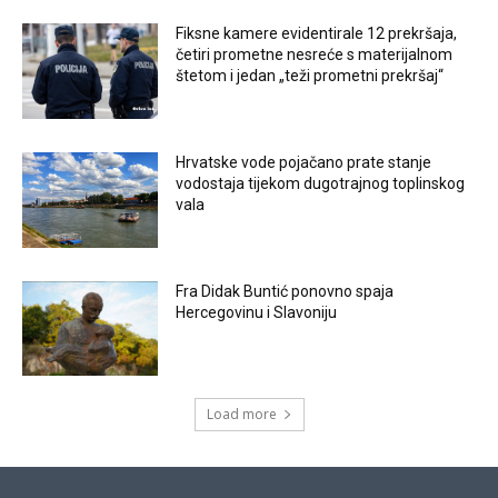
Fiksne kamere evidentirale 12 prekršaja,
četiri prometne nesreće s materijalnom
štetom i jedan „teži prometni prekršaj“
Hrvatske vode pojačano prate stanje
vodostaja tijekom dugotrajnog toplinskog
vala
Fra Didak Buntić ponovno spaja
Hercegovinu i Slavoniju
Load more