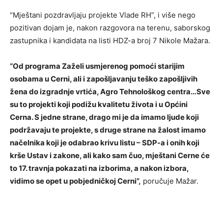
“Mještani pozdravljaju projekte Vlade RH”, i više nego
pozitivan dojam je, nakon razgovora na terenu, saborskog
zastupnika i kandidata na listi HDZ-a broj 7 Nikole Mažara.
“Od programa Zaželi usmjerenog pomoći starijim
osobama u Cerni, ali i zapošljavanju teško zapošljivih
žena do izgradnje vrtića, Agro Tehnološkog centra…Sve
su to projekti koji podižu kvalitetu života i u Općini
Cerna. S jedne strane, drago mi je da imamo ljude koji
podržavaju te projekte, s druge strane na žalost imamo
načelnika koji je odabrao krivu listu – SDP-a i onih koji
krše Ustav i zakone, ali kako sam čuo, mještani Cerne će
to 17. travnja pokazati na izborima, a nakon izbora,
vidimo se opet u pobjedničkoj Cerni”,
poručuje Mažar.