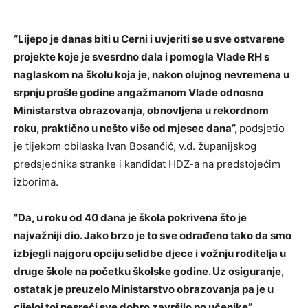
“Lijepo je danas biti u Cerni i uvjeriti se u sve ostvarene
projekte koje je svesrdno dala i pomogla Vlade RH s
naglaskom na školu koja je, nakon olujnog nevremena u
srpnju prošle godine angažmanom Vlade odnosno
Ministarstva obrazovanja, obnovljena u rekordnom
roku, praktično u nešto više od mjesec dana”,
podsjetio
je tijekom obilaska Ivan Bosančić, v.d. županijskog
predsjednika stranke i kandidat HDZ-a na predstojećim
izborima.
“Da, u roku od 40 dana je škola pokrivena što je
najvažniji dio. Jako brzo je to sve odrađeno tako da smo
izbjegli najgoru opciju selidbe djece i vožnju roditelja u
druge škole na početku školske godine. Uz osiguranje,
ostatak je preuzelo Ministarstvo obrazovanja pa je u
cijeloj toj nesreći sve dobro završilo po učenike”,