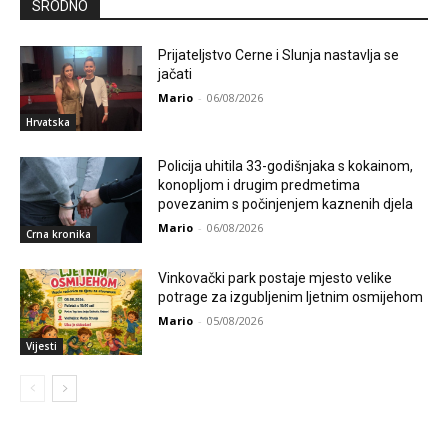
SRODNO
Prijateljstvo Cerne i Slunja nastavlja se
jačati
Mario
-
06/08/2026
Hrvatska
Policija uhitila 33-godišnjaka s kokainom,
konopljom i drugim predmetima
povezanim s počinjenjem kaznenih djela
Mario
-
06/08/2026
Crna kronika
Vinkovački park postaje mjesto velike
potrage za izgubljenim ljetnim osmijehom
Mario
-
05/08/2026
Vijesti