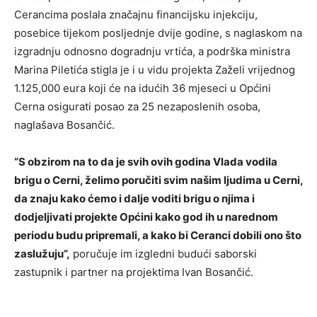
Cerancima poslala značajnu financijsku injekciju,
posebice tijekom posljednje dvije godine, s naglaskom na
izgradnju odnosno dogradnju vrtića, a podrška ministra
Marina Piletića stigla je i u vidu projekta Zaželi vrijednog
1.125,000 eura koji će na idućih 36 mjeseci u Općini
Cerna osigurati posao za 25 nezaposlenih osoba,
naglašava Bosančić.
“S obzirom na to da je svih ovih godina Vlada vodila
brigu o Cerni, želimo poručiti svim našim ljudima u Cerni,
da znaju kako ćemo i dalje voditi brigu o njima i
dodjeljivati projekte Općini kako god ih u narednom
periodu budu pripremali, a kako bi Ceranci dobili ono što
zaslužuju”,
poručuje im izgledni budući saborski
zastupnik i partner na projektima Ivan Bosančić.