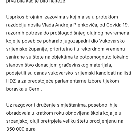
prva bila kad je bilo najteže.
Usprkos brojnim izazovima s kojima se u proteklom
razdoblju nosila Vlada Andreja Plenkovića, od Covida 19,
razornih potresa do prošlogodišnjeg olujnog nevremena
koje je posebice poharalo jugozapadni dio Vukovarsko-
srijemske županije, prioritetno i u rekordnom vremenu
sanirane su štete na objektima te potpomognuto lokalno
stanovništvo donacijom građevinskog materijala,
podsjetili su danas vukovarsko-srijemski kandidati na listi
HDZ-a za predstojeće parlamentarne izbore tijekom
boravka u Cerni.
Uz razgovor i druženje s mještanima, posebno ih je
obradovala u kratkom roku obnovljena škola koja je u
srpanjskoj oluji pretrpjela veliku štetu procijenjenu na
350 000 eura.