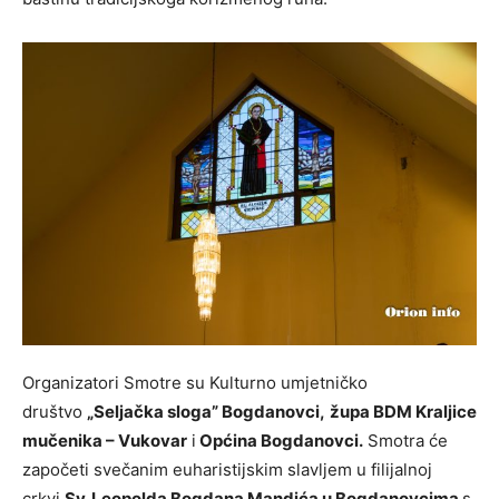
Organizatori Smotre su Kulturno umjetničko
društvo
„Seljačka sloga” Bogdanovci,
župa BDM Kraljice
mučenika – Vukovar
i
Općina Bogdanovci.
Smotra će
započeti svečanim euharistijskim slavljem u filijalnoj
crkvi
Sv. Leopolda Bogdana Mandića u Bogdanovcima
s