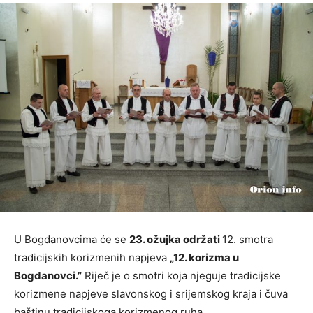
U Bogdanovcima će se
23. ožujka održati
12. smotra
tradicijskih korizmenih napjeva
„12. korizma u
Bogdanovci.”
Riječ je o smotri koja njeguje tradicijske
korizmene napjeve slavonskog i srijemskog kraja i čuva
baštinu tradicijskoga korizmenog ruha.