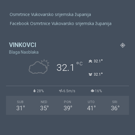
Osmrtnice Vukovarsko srijemska županija
Facebook Osmrtnice Vukovarsko srijemska županija
VINKOVCI
Blaga Naoblaka
°
32.1
°
C
32.1
°
32.1
28%
6.5m/s
16%
SUB
NED
PON
UTO
SRI
31
°
35
°
39
°
41
°
36
°