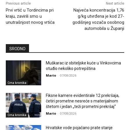
Previous article
Next article
Prvi vrtić u Tordincima pri
Najveća koncentracija 1,76
kraju, zavirili smo u
g/kg utvrđena je kod 27-
unutrašnjost novog vrtića
godišnjeg vozača osobnog
automobila u Županji
SRODNO
Muškarac iz obiteljske kuće u Vinkovcima
otuđio nekoliko potrepština
Mario
-
07/08/2026
Crna kronika
Fiksne kamere evidentirale 12 prekršaja,
četiri prometne nesreće s materijalnom
štetom i jedan „teži prometni prekršaj“
Mario
-
07/08/2026
Crna kronika
Hrvatske vode pojačano prate stanje