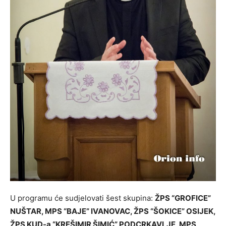
U programu će sudjelovati šest skupina:
ŽPS “GROFICE”
NUŠTAR, MPS “BAJE” IVANOVAC, ŽPS “ŠOKICE” OSIJEK,
ŽPS KUD-a “KREŠIMIR ŠIMIĆ” PODCRKAVLJE, MPS