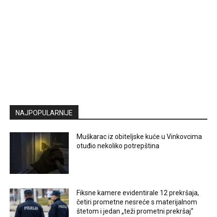
NAJPOPULARNIJE
Muškarac iz obiteljske kuće u Vinkovcima
otuđio nekoliko potrepština
Fiksne kamere evidentirale 12 prekršaja,
četiri prometne nesreće s materijalnom
štetom i jedan „teži prometni prekršaj“