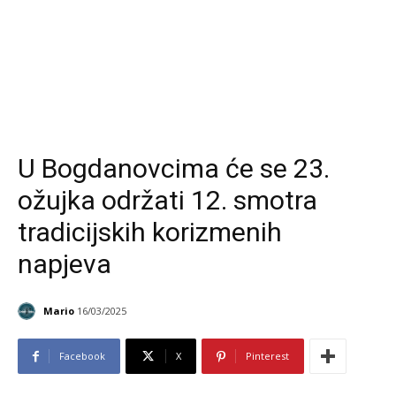
U Bogdanovcima će se 23.
ožujka održati 12. smotra
tradicijskih korizmenih
napjeva
Mario
16/03/2025
Facebook
X
Pinterest