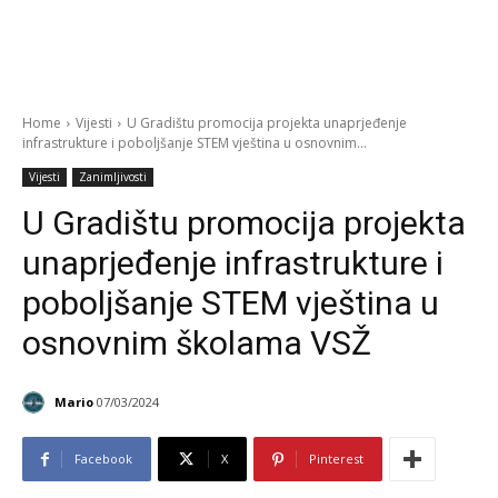
Home
Vijesti
U Gradištu promocija projekta unaprjeđenje
infrastrukture i poboljšanje STEM vještina u osnovnim...
Vijesti
Zanimljivosti
U Gradištu promocija projekta
unaprjeđenje infrastrukture i
poboljšanje STEM vještina u
osnovnim školama VSŽ
Mario
07/03/2024
Facebook
X
Pinterest