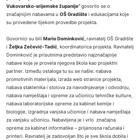
Vukovarsko-srijemske županije“
govorilo se o
značajnijim nabavama u
OŠ Gradište
i edukacijama koje
su provedene tijekom provedbe projekta.
Govornici su bili
Mario Dominković,
ravnatelj OŠ Gradište
i
Željka Zečević-Tadić
, koordinatorica projekta. Ravnatelj
Dominković je prisutnima predstavio najznačajnije
nabave koje je provela njegova škola kao projektni
partner. Između ostaloga tu su se našle: nabava
promotivnih materijala, izrada web stranice projekta,
nabava staklenika i stolova za navodnjavanje i odvodnju,
nabava namještaja i opreme za učionicu tehničke kulture,
nabava laboratorijske opreme za kabinet kemije i
biologije, izgradnja vanjska učionice i nabava namještaja
za vanjsku učionicu. Nabavljena je i vrlo značajna
opreme za kabinet informatike – prijenosna računala i
printeri. Ravnatelj je zadovoljan što je sve škola dobila i