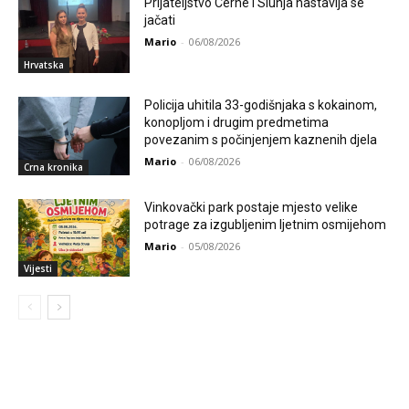
Prijateljstvo Cerne i Slunja nastavlja se
jačati
Mario
-
06/08/2026
Hrvatska
Policija uhitila 33-godišnjaka s kokainom,
konopljom i drugim predmetima
povezanim s počinjenjem kaznenih djela
Mario
-
06/08/2026
Crna kronika
Vinkovački park postaje mjesto velike
potrage za izgubljenim ljetnim osmijehom
Mario
-
05/08/2026
Vijesti