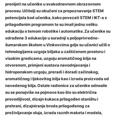
prenijeti na učenike u svakodnevnom obrazovnom
procesu. Učitelji su obučeni za prepoznavanje STEM
potencijala kod učenika, kako povezati STEM i IKT-a s
prilagođenim programom te su imali jednu veliku
edukaciju s temom robotike i automatike. Za učenike su
odrađene 3 edukacije u suradnji s poljoprivredno-
šumarskom školom u Vinkovcima gdje su učenici učili o
tehnologijama uzgoja biljaka u zaštićenom prostoru i
visokim gredicama, uzgoju aromatičnog bilja na
otvorenom, primjeni sustava navodnjavanja i
hidroponskom uzgoju, preradi i doradi začinskog,
aromatičnog i ljekovitog bilja kao i izrada proizvoda od
navedenog bilja. Ostale radionice za učenike odnosile
su se ponajviše na pojmove kao što su električna
provodljivost, dizajn kukaca prilagođen staništu i
prehrani, dizajniranje broda prilagođenog za
preživljavanje oluja, izrada raznih maketa i modela,