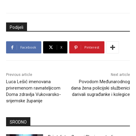
Podijeli
Facebook
X
Pinterest
Previous article
Next article
Luca Lešić imenovana
Povodom Međunarodnog
privremenom ravnateljicom
dana žena policijski službenici
Doma zdravlja Vukovarsko-
darivali sugrađanke i kolegice
srijemske županije
SRODNO