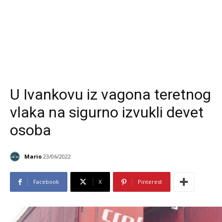
U Ivankovu iz vagona teretnog
vlaka na sigurno izvukli devet
osoba
Mario
23/06/2022
Facebook
X
Pinterest