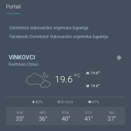
Portali
Osmrtnice Vukovarsko srijemska županija
Facebook Osmrtnice Vukovarsko srijemska županija
VINKOVCI
Raštrkani Oblaci
°
19.6
°
C
19.6
°
19.6
82%
3.1m/s
27%
SUB
NED
PON
UTO
SRI
35
°
36
°
40
°
41
°
37
°