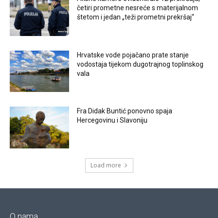
četiri prometne nesreće s materijalnom
štetom i jedan „teži prometni prekršaj“
Hrvatske vode pojačano prate stanje
vodostaja tijekom dugotrajnog toplinskog
vala
Fra Didak Buntić ponovno spaja
Hercegovinu i Slavoniju
Load more
O nama