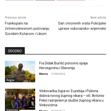
Previous article
Next article
Frankopani na
Dan otvorenih vrata Policijske
četverodnevnom putovanju
uprave vukovarsko-srijemske
Gorskim Kotarom i Likom
SRODNO
Fra Didak Buntić ponovno spaja
Hercegovinu i Slavoniju
Mario
-
07/08/2026
Regija
Vinkovačka župa sv. Euzebija i Poliona
dobiva novog župnog vikara – vlč. Antonio
Pekić razriješen je službe župnog vikara u
Vinkovcima
Slavonija
Mario
-
03/08/2026