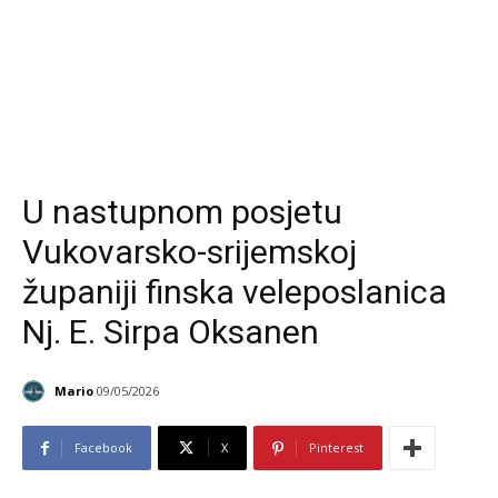
U nastupnom posjetu
Vukovarsko-srijemskoj
županiji finska veleposlanica
Nj. E. Sirpa Oksanen
Mario
09/05/2026
Facebook
X
Pinterest