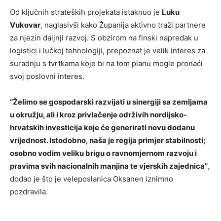
Od ključnih strateških projekata istaknuo je
Luku
Vukovar
, naglasivši kako Županija aktivno traži partnere
za njezin daljnji razvoj. S obzirom na finski napredak u
logistici i lučkoj tehnologiji, prepoznat je velik interes za
suradnju s tvrtkama koje bi na tom planu mogle pronaći
svoj poslovni interes.
“Želimo se gospodarski razvijati u sinergiji sa zemljama
u okružju, ali i kroz privlačenje održivih nordijsko-
hrvatskih investicija koje će generirati novu dodanu
vrijednost. Istodobno, naša je regija primjer stabilnosti;
osobno vodim veliku brigu o ravnomjernom razvoju i
pravima svih nacionalnih manjina te vjerskih zajednica”
,
dodao je što je veleposlanica Oksanen iznimno
pozdravila.