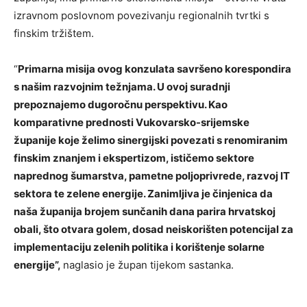
izravnom poslovnom povezivanju regionalnih tvrtki s
finskim tržištem.
“
Primarna misija ovog konzulata savršeno korespondira
s našim razvojnim težnjama. U ovoj suradnji
prepoznajemo dugoročnu perspektivu. Kao
komparativne prednosti Vukovarsko-srijemske
županije koje želimo sinergijski povezati s renomiranim
finskim znanjem i ekspertizom, ističemo sektore
naprednog šumarstva, pametne poljoprivrede, razvoj IT
sektora te zelene energije. Zanimljiva je činjenica da
naša županija brojem sunčanih dana parira hrvatskoj
obali, što otvara golem, dosad neiskorišten potencijal za
implementaciju zelenih politika i korištenje solarne
energije”,
naglasio je župan tijekom sastanka.