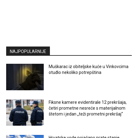
NAJPOPULARNIJE
Muškarac iz obiteljske kuće u Vinkovcima
otuđio nekoliko potrepština
Fiksne kamere evidentirale 12 prekršaja,
četiri prometne nesreće s materijalnom
štetom i jedan „teži prometni prekršaj“
Hrvatske vode pojačano prate stanje