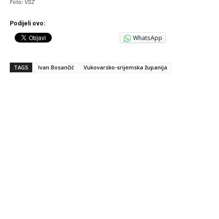
Foto: VSŽ
Podijeli ovo:
WhatsApp
TAGS
Ivan Bosančić
Vukovarsko-srijemska županija