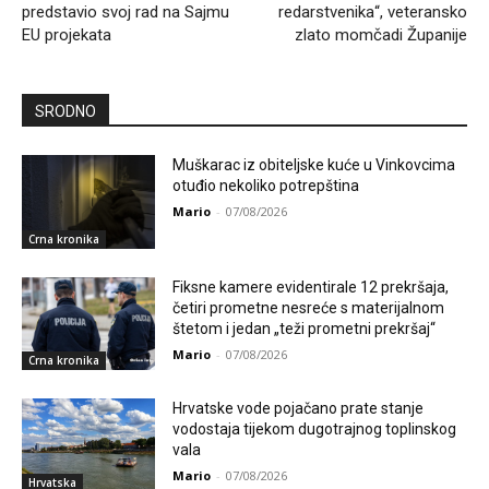
predstavio svoj rad na Sajmu
redarstvenika“, veteransko
EU projekata
zlato momčadi Županije
SRODNO
Muškarac iz obiteljske kuće u Vinkovcima
otuđio nekoliko potrepština
Mario
-
07/08/2026
Crna kronika
Fiksne kamere evidentirale 12 prekršaja,
četiri prometne nesreće s materijalnom
štetom i jedan „teži prometni prekršaj“
Mario
-
07/08/2026
Crna kronika
Hrvatske vode pojačano prate stanje
vodostaja tijekom dugotrajnog toplinskog
vala
Mario
-
07/08/2026
Hrvatska