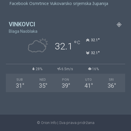
Facebook Osmrtnice Vukovarsko srijemska županija
VINKOVCI
Blaga Naoblaka
°
32.1
°
C
32.1
°
32.1
28%
6.5m/s
16%
SUB
NED
PON
UTO
SRI
31
°
35
°
39
°
41
°
36
°
© Orion Info | Sva prava pridržana