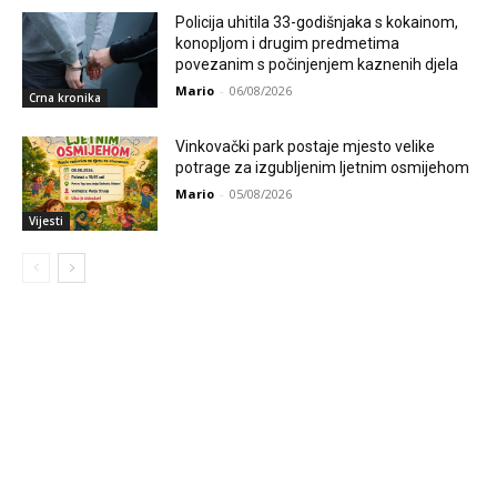
Policija uhitila 33-godišnjaka s kokainom,
konopljom i drugim predmetima
povezanim s počinjenjem kaznenih djela
Mario
-
06/08/2026
Crna kronika
Vinkovački park postaje mjesto velike
potrage za izgubljenim ljetnim osmijehom
Mario
-
05/08/2026
Vijesti