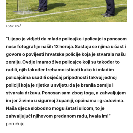
Foto: VSŽ
“Lijepo je vidjeti da mlade policajke i policajci s ponosom
nose fotografije naših 12 heroja. Sastaju se njima u čast i
govore o povijesti hrvatske policije koja je stvarala našu
zemlju. Ovdje imamo žive policajce koji su također to
radili, njih također trebamo isticati kako bi mladim
policajcima usadili osjećaj pripadnosti takvoj jednoj
policiji koja je rijetka u svijetu da je branila zemlju i
stvarala državu. Ponosan sam zbog toga, a zahvaljujem
im jer živimo u sigurnoj županiji, općinama i gradovima.
Naša djeca slobodno mogu šetati ulicom, to je
zahvaljujući njihovom predanom radu, hvala im!“
,
poručuje.