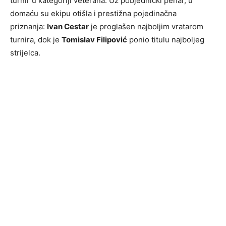
turnir u kategoriji veterana. Uz pobjednički pehar, u
domaću su ekipu otišla i prestižna pojedinačna
priznanja:
Ivan Cestar
je proglašen najboljim vratarom
turnira, dok je
Tomislav Filipović
ponio titulu najboljeg
strijelca.