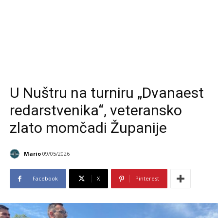
U Nuštru na turniru „Dvanaest
redarstvenika“, veteransko
zlato momčadi Županije
Mario
09/05/2026
Facebook
X
Pinterest