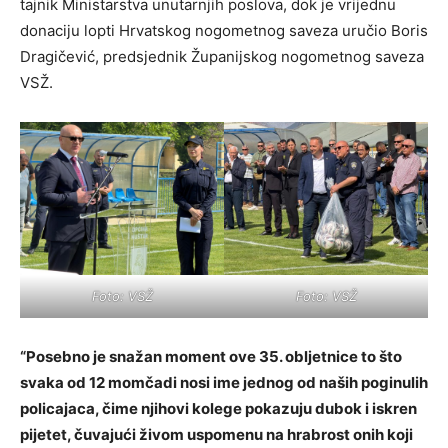
tajnik Ministarstva unutarnjih poslova, dok je vrijednu
donaciju lopti Hrvatskog nogometnog saveza uručio Boris
Dragičević, predsjednik Županijskog nogometnog saveza
VSŽ.
Foto: VSŽ
Foto: VSŽ
“Posebno je snažan moment ove 35. obljetnice to što
svaka od 12 momčadi nosi ime jednog od naših poginulih
policajaca, čime njihovi kolege pokazuju dubok i iskren
pijetet, čuvajući živom uspomenu na hrabrost onih koji