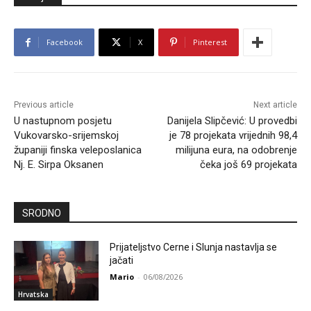
Facebook
X
Pinterest
Previous article
Next article
U nastupnom posjetu
Danijela Slipčević: U provedbi
Vukovarsko-srijemskoj
je 78 projekata vrijednih 98,4
županiji finska veleposlanica
milijuna eura, na odobrenje
Nj. E. Sirpa Oksanen
čeka još 69 projekata
SRODNO
Prijateljstvo Cerne i Slunja nastavlja se
jačati
Mario
-
06/08/2026
Hrvatska