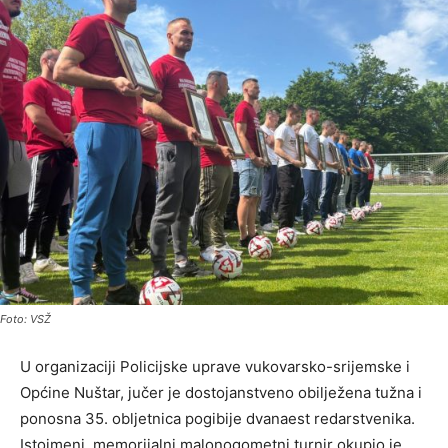
Foto: VSŽ
U organizaciji Policijske uprave vukovarsko-srijemske i
Općine Nuštar, jučer je dostojanstveno obilježena tužna i
ponosna 35. obljetnica pogibije dvanaest redarstvenika.
Istoimeni, memorijalni malonogometni turnir okupio je