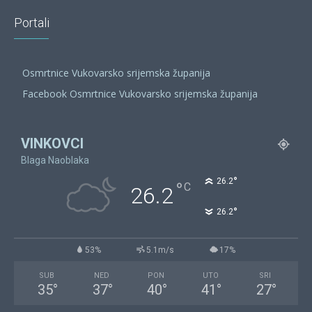
Portali
Osmrtnice Vukovarsko srijemska županija
Facebook Osmrtnice Vukovarsko srijemska županija
VINKOVCI
Blaga Naoblaka
°
26.2
°
C
26.2
°
26.2
53%
5.1m/s
17%
SUB
NED
PON
UTO
SRI
35
°
37
°
40
°
41
°
27
°