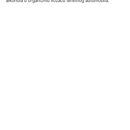
alkohola u organizmu vozaču teretnog automobila.