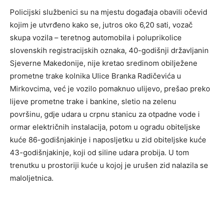
Policijski službenici su na mjestu događaja obavili očevid
kojim je utvrđeno kako se, jutros oko 6,20 sati, vozač
skupa vozila – teretnog automobila i poluprikolice
slovenskih registracijskih oznaka, 40-godišnji državljanin
Sjeverne Makedonije, nije kretao sredinom obilježene
prometne trake kolnika Ulice Branka Radičevića u
Mirkovcima, već je vozilo pomaknuo ulijevo, prešao preko
lijeve prometne trake i bankine, sletio na zelenu
površinu, gdje udara u crpnu stanicu za otpadne vode i
ormar električnih instalacija, potom u ogradu obiteljske
kuće 86-godišnjakinje i naposljetku u zid obiteljske kuće
43-godišnjakinje, koji od siline udara probija. U tom
trenutku u prostoriji kuće u kojoj je urušen zid nalazila se
maloljetnica.