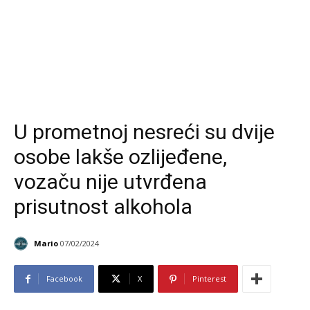
U prometnoj nesreći su dvije
osobe lakše ozlijeđene,
vozaču nije utvrđena
prisutnost alkohola
Mario
07/02/2024
Facebook
X
Pinterest