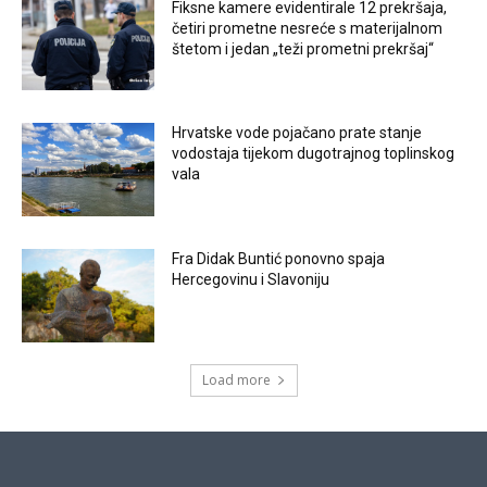
Fiksne kamere evidentirale 12 prekršaja,
četiri prometne nesreće s materijalnom
štetom i jedan „teži prometni prekršaj“
Hrvatske vode pojačano prate stanje
vodostaja tijekom dugotrajnog toplinskog
vala
Fra Didak Buntić ponovno spaja
Hercegovinu i Slavoniju
Load more