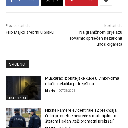
Previous article
Next article
Filip Majko srebrni u Sisku
Na graničnom prijelazu
Tovarnik spriječen nezakonit
unos cigareta
SRODNO
Muškarac iz obiteljske kuće u Vinkovcima
otuđio nekoliko potrepština
Mario
-
07/08/2026
Crna kronika
Fiksne kamere evidentirale 12 prekršaja,
četiri prometne nesreće s materijalnom
štetom i jedan „teži prometni prekršaj“
Mario
-
07/08/2026