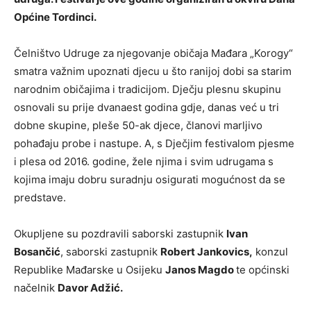
Općine Tordinci.
Čelništvo Udruge za njegovanje običaja Mađara „Korogy“
smatra važnim upoznati djecu u što ranijoj dobi sa starim
narodnim običajima i tradicijom. Dječju plesnu skupinu
osnovali su prije dvanaest godina gdje, danas već u tri
dobne skupine, pleše 50-ak djece, članovi marljivo
pohađaju probe i nastupe. A, s Dječjim festivalom pjesme
i plesa od 2016. godine, žele njima i svim udrugama s
kojima imaju dobru suradnju osigurati mogućnost da se
predstave.
Okupljene su pozdravili saborski zastupnik
Ivan
Bosančić
, saborski zastupnik
Robert Jankovics,
konzul
Republike Mađarske u Osijeku
Janos Magdo
te općinski
načelnik
Davor Adžić.