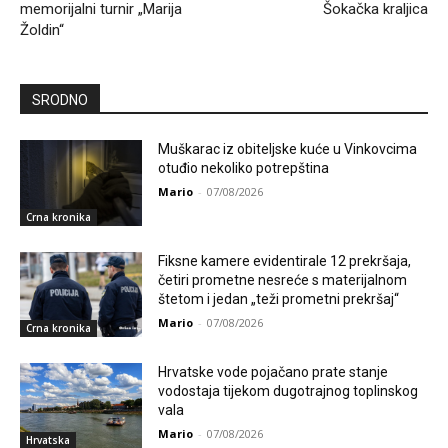
memorijalni turnir „Marija
Šokačka kraljica
Žoldin“
SRODNO
Muškarac iz obiteljske kuće u Vinkovcima
otuđio nekoliko potrepština
Mario
-
07/08/2026
Crna kronika
Fiksne kamere evidentirale 12 prekršaja,
četiri prometne nesreće s materijalnom
štetom i jedan „teži prometni prekršaj“
Mario
-
07/08/2026
Crna kronika
Hrvatske vode pojačano prate stanje
vodostaja tijekom dugotrajnog toplinskog
vala
Mario
-
07/08/2026
Hrvatska