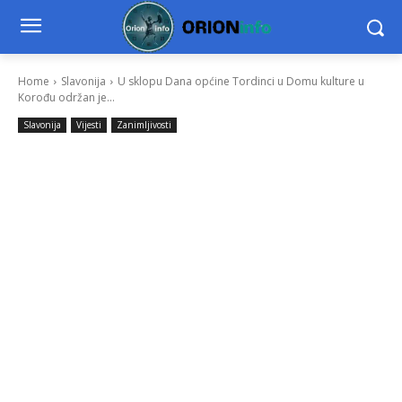
Home
Slavonija
U sklopu Dana općine Tordinci u Domu kulture u
Korođu održan je...
Slavonija
Vijesti
Zanimljivosti