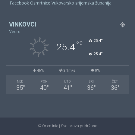
Facebook Osmrtnice Vukovarsko srijemska županija
VINKOVCI
Vedro
°
25.4
°
C
25.4
°
25.4
46%
3.1m/s
0%
NED
PON
UTO
SRI
ČET
35
°
40
°
41
°
36
°
36
°
© Orion Info | Sva prava pridržana