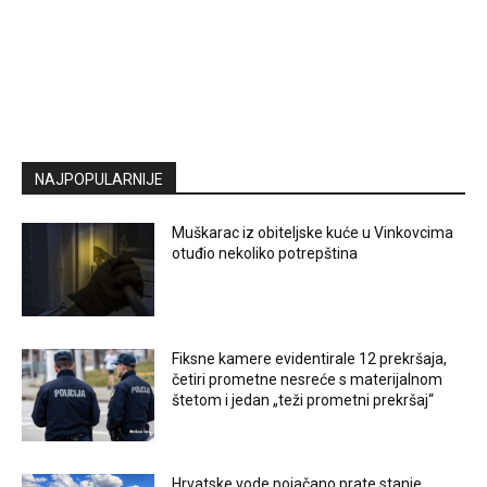
NAJPOPULARNIJE
Muškarac iz obiteljske kuće u Vinkovcima
otuđio nekoliko potrepština
Fiksne kamere evidentirale 12 prekršaja,
četiri prometne nesreće s materijalnom
štetom i jedan „teži prometni prekršaj“
Hrvatske vode pojačano prate stanje