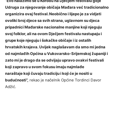
“Evo nalazimo se u Korođu na Dječjem festivalu gdje
Udruga za njegovanje običaja Mađara već tradicionalno
organizira ovaj festival. Neobično i lijepo je za vidjeti
ovoliki broj djece sa svih strana, uglavnom su djeca
pripadnici Mađarske nacionalne manjine koji njeguju
svoj folklor, ali na ovom Dječjem festivalu nastupaju i
grupe koje njeguju i šokačke običaje i iz ostalih
hrvatskih krajeva. Uvijek naglašavam da smo mi jedna
od najmlađih Općina u Vukovarsko-Srijemskoj županiji i
zato mi je drago da se odvijaju upravo ovakvi festivali
koji zapravo u svom fokusu imaju najmlađe
naraštaje koji čuvaju tradiciju i koji će je nositi u
budućnosti”,
rekao je načelnik Općine Tordinci Davor
Adžić.