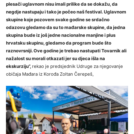
plesači uglavnom nisu imali prilike da se dokažu, da
negdje nastupaju i tako je počeo naš festival. Uglavnom
skupine koje pozovem svake godine se srdačno
odazovu gledamo da su to mađarske skupine, da jedna
skupina bude iz još jedne nacionalne manjine i plus
hrvatsku skupinu, gledamo da program bude što
raznovrsniji. Ove godine je trebao nastupati Tovarnik ali
nažalost su morali otkazati jer su djeca išla na
ekskurziju”,
rekao je predsjednik Udruge za njegovanje
običaja Mađara iz Korođa Zoltan Čerepeš,