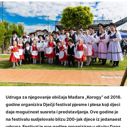
Udruga za njegovanje običaja Mađara „Korogy“ od 2016.
godine organizira Dječji festival pjesme i plesa koji djeci
daje mogućnost susreta i predstavljanja. Ove godine je
na festivalu sudjelovalo blizu 200-jak djece iz jedanaest
udruga. Festival je ove godine organiziran u okviru Dana