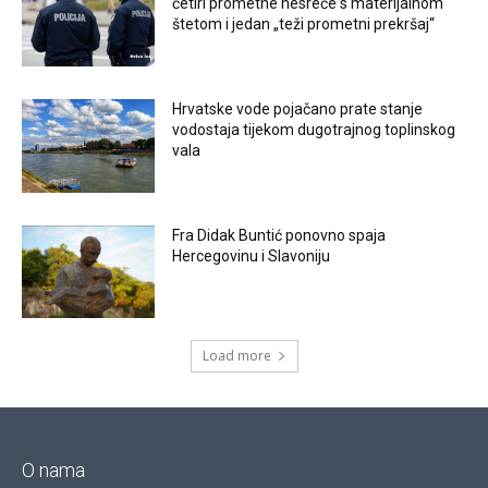
četiri prometne nesreće s materijalnom
štetom i jedan „teži prometni prekršaj“
Hrvatske vode pojačano prate stanje
vodostaja tijekom dugotrajnog toplinskog
vala
Fra Didak Buntić ponovno spaja
Hercegovinu i Slavoniju
Load more
O nama