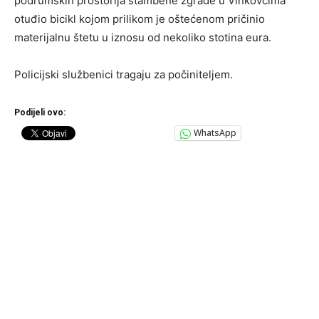
podrumskih prostorija stambene zgrade u Vinkovcima
otuđio bicikl kojom prilikom je oštećenom pričinio
materijalnu štetu u iznosu od nekoliko stotina eura.
Policijski službenici tragaju za počiniteljem.
Podijeli ovo:
WhatsApp