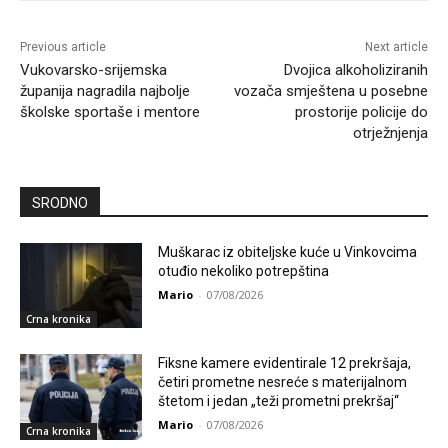
Previous article
Next article
Vukovarsko-srijemska
Dvojica alkoholiziranih
županija nagradila najbolje
vozača smještena u posebne
školske sportaše i mentore
prostorije policije do
otrježnjenja
SRODNO
Muškarac iz obiteljske kuće u Vinkovcima
otuđio nekoliko potrepština
Mario
-
07/08/2026
Crna kronika
Fiksne kamere evidentirale 12 prekršaja,
četiri prometne nesreće s materijalnom
štetom i jedan „teži prometni prekršaj“
Mario
-
07/08/2026
Crna kronika