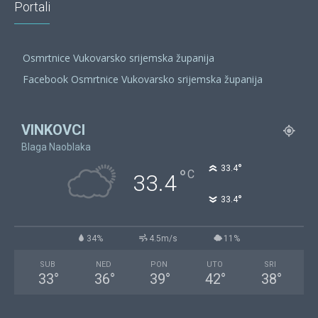
Portali
Osmrtnice Vukovarsko srijemska županija
Facebook Osmrtnice Vukovarsko srijemska županija
VINKOVCI
Blaga Naoblaka
°
33.4
°
C
33.4
°
33.4
34%
4.5m/s
11%
SUB
NED
PON
UTO
SRI
33
°
36
°
39
°
42
°
38
°