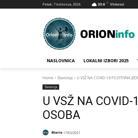
C
Petak, 7 kolovoza, 2026
30.6
Vinkovci
NASLOVNICA
LOKALNI IZBORI 2025
Home
Slavonija
U VSŽ NA COVID-19 POZITIVNA JE
Slavonija
U VSŽ NA COVID-
OSOBA
Mario
17/05/2021