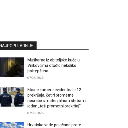
NAJPOPULARNIJE
Muškarac iz obiteljske kuće u
Vinkovcima otuđio nekoliko
potrepština
07/08/2026
Fiksne kamere evidentirale 12
prekršaja, četiri prometne
nesreće s materijalnom štetom i
jedan „teži prometni prekršaj“
07/08/2026
Hrvatske vode pojačano prate