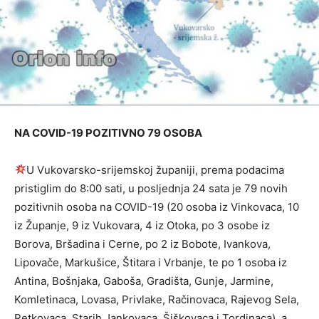
NA COVID-19 POZITIVNO 79 OSOBA
U Vukovarsko-srijemskoj županiji, prema podacima
pristiglim do 8:00 sati, u posljednja 24 sata je 79 novih
pozitivnih osoba na COVID-19 (20 osoba iz Vinkovaca, 10
iz Županje, 9 iz Vukovara, 4 iz Otoka, po 3 osobe iz
Borova, Bršadina i Cerne, po 2 iz Bobote, Ivankova,
Lipovače, Markušice, Štitara i Vrbanje, te po 1 osoba iz
Antina, Bošnjaka, Gaboša, Gradišta, Gunje, Jarmine,
Komletinaca, Lovasa, Privlake, Račinovaca, Rajevog Sela,
Retkovaca, Starih Jankovaca, Šiškovaca i Tordinaca), a