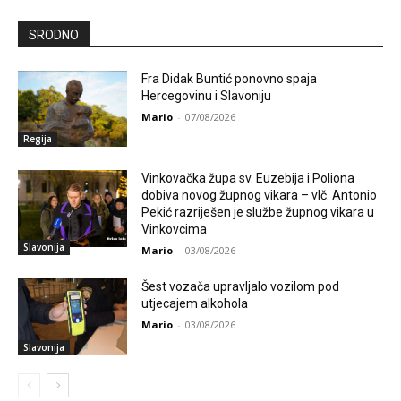
SRODNO
Fra Didak Buntić ponovno spaja
Hercegovinu i Slavoniju
Mario
-
07/08/2026
Regija
Vinkovačka župa sv. Euzebija i Poliona
dobiva novog župnog vikara – vlč. Antonio
Pekić razriješen je službe župnog vikara u
Vinkovcima
Slavonija
Mario
-
03/08/2026
Šest vozača upravljalo vozilom pod
utjecajem alkohola
Mario
-
03/08/2026
Slavonija