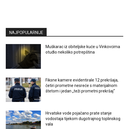
NAJPOPULARNIJE
Muškarac iz obiteljske kuće u Vinkovcima
otuđio nekoliko potrepština
Fiksne kamere evidentirale 12 prekršaja,
četiri prometne nesreće s materijalnom
štetom i jedan „teži prometni prekršaj“
Hrvatske vode pojačano prate stanje
vodostaja tijekom dugotrajnog toplinskog
vala