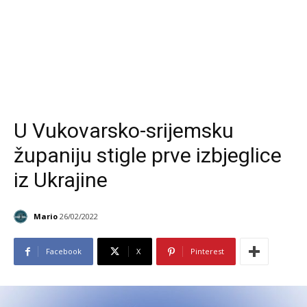
U Vukovarsko-srijemsku
županiju stigle prve izbjeglice
iz Ukrajine
Mario
26/02/2022
Facebook
X
Pinterest