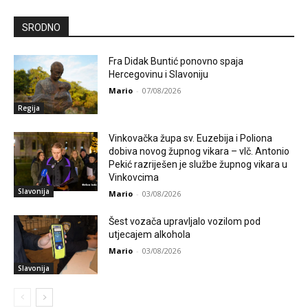
SRODNO
Fra Didak Buntić ponovno spaja
Hercegovinu i Slavoniju
Mario
-
07/08/2026
Regija
Vinkovačka župa sv. Euzebija i Poliona
dobiva novog župnog vikara – vlč. Antonio
Pekić razriješen je službe župnog vikara u
Vinkovcima
Slavonija
Mario
-
03/08/2026
Šest vozača upravljalo vozilom pod
utjecajem alkohola
Mario
-
03/08/2026
Slavonija