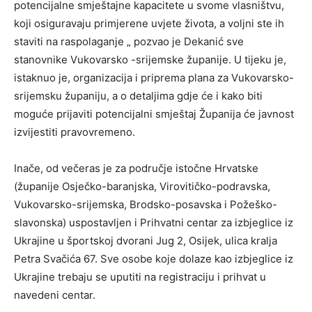
potencijalne smještajne kapacitete u svome vlasništvu,
koji osiguravaju primjerene uvjete života, a voljni ste ih
staviti na raspolaganje „ pozvao je Dekanić sve
stanovnike Vukovarsko -srijemske županije. U tijeku je,
istaknuo je, organizacija i priprema plana za Vukovarsko-
srijemsku županiju, a o detaljima gdje će i kako biti
moguće prijaviti potencijalni smještaj Županija će javnost
izvijestiti pravovremeno.
Inače, od večeras je za područje istočne Hrvatske
(županije Osječko-baranjska, Virovitičko-podravska,
Vukovarsko-srijemska, Brodsko-posavska i Požeško-
slavonska) uspostavljen i Prihvatni centar za izbjeglice iz
Ukrajine u športskoj dvorani Jug 2, Osijek, ulica kralja
Petra Svačića 67. Sve osobe koje dolaze kao izbjeglice iz
Ukrajine trebaju se uputiti na registraciju i prihvat u
navedeni centar.