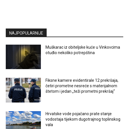
NAJPOPULARNIJE
Muškarac iz obiteljske kuće u Vinkovcima
otuđio nekoliko potrepština
Fiksne kamere evidentirale 12 prekršaja,
četiri prometne nesreće s materijalnom
štetom i jedan „teži prometni prekršaj“
Hrvatske vode pojačano prate stanje
vodostaja tijekom dugotrajnog toplinskog
vala