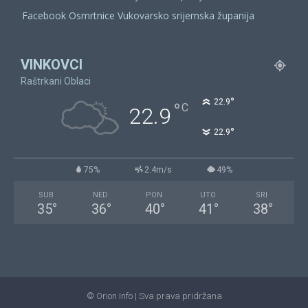
Facebook Osmrtnice Vukovarsko srijemska županija
VINKOVCI
Raštrkani Oblaci
°
22.9
°
C
22.9
°
22.9
75%
2.4m/s
49%
SUB
NED
PON
UTO
SRI
35
°
36
°
40
°
41
°
38
°
© Orion Info | Sva prava pridržana