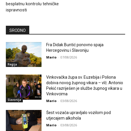
besplatnu kontrolu tehničke
ispravnosti
SRODNO
Fra Didak Buntić ponovno spaja
Hercegovinu i Slavoniju
Mario
-
07/08/2026
Regija
Vinkovačka župa sv. Euzebija i Poliona
dobiva novog župnog vikara – vlč. Antonio
Pekić razriješen je službe župnog vikara u
Vinkovcima
Slavonija
Mario
-
03/08/2026
Šest vozača upravljalo vozilom pod
utjecajem alkohola
Mario
-
03/08/2026