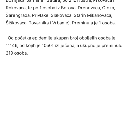
Bošnjaka, Jarmine i Štitara, po 2 iz Nuštra, Prkovaca i
Rokovaca, te po 1 osoba iz Borova, Drenovaca, Otoka,
Šarengrada, Privlake, Slakovaca, Starih Mikanovaca,
Šiškovaca, Tovarnika i Vrbanje). Preminula je 1 osoba.
-Od početka epidemije ukupan broj oboljelih osoba je
11146, od kojih je 10501 izliječena, a ukupno je preminulo
219 osoba.