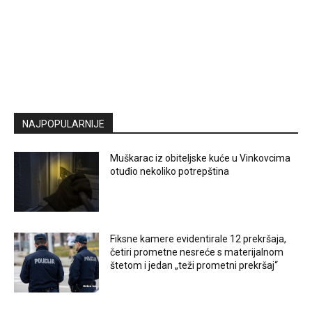
NAJPOPULARNIJE
Muškarac iz obiteljske kuće u Vinkovcima
otuđio nekoliko potrepština
Fiksne kamere evidentirale 12 prekršaja,
četiri prometne nesreće s materijalnom
štetom i jedan „teži prometni prekršaj“