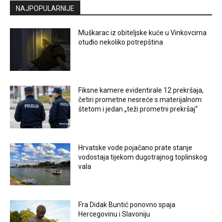
NAJPOPULARNIJE
Muškarac iz obiteljske kuće u Vinkovcima
otuđio nekoliko potrepština
Fiksne kamere evidentirale 12 prekršaja,
četiri prometne nesreće s materijalnom
štetom i jedan „teži prometni prekršaj“
Hrvatske vode pojačano prate stanje
vodostaja tijekom dugotrajnog toplinskog
vala
Fra Didak Buntić ponovno spaja
Hercegovinu i Slavoniju