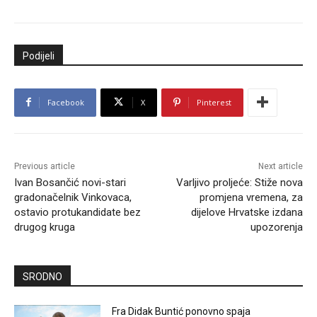
Podijeli
Facebook
X
Pinterest
Previous article
Next article
Ivan Bosančić novi-stari
Varljivo proljeće: Stiže nova
gradonačelnik Vinkovaca,
promjena vremena, za
ostavio protukandidate bez
dijelove Hrvatske izdana
drugog kruga
upozorenja
SRODNO
Fra Didak Buntić ponovno spaja