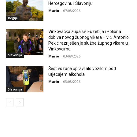
Hercegovinu i Slavoniju
Mario
-
07/08/2026
Regija
Vinkovačka župa sv. Euzebija i Poliona
dobiva novog župnog vikara – vlč. Antonio
Pekić razriješen je službe župnog vikara u
Vinkovcima
Slavonija
Mario
-
03/08/2026
Šest vozača upravljalo vozilom pod
utjecajem alkohola
Mario
-
03/08/2026
Slavonija