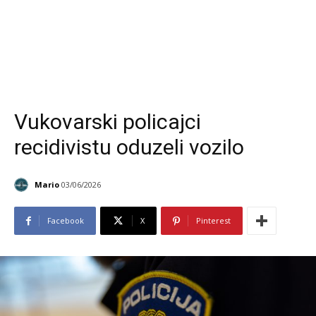
Vukovarski policajci
recidivistu oduzeli vozilo
Mario
03/06/2026
Facebook
X
Pinterest