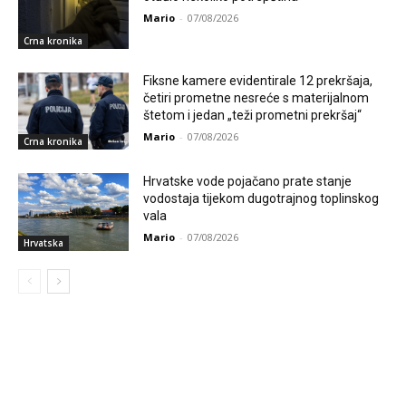
Mario
-
07/08/2026
Crna kronika
Fiksne kamere evidentirale 12 prekršaja,
četiri prometne nesreće s materijalnom
štetom i jedan „teži prometni prekršaj“
Mario
-
07/08/2026
Crna kronika
Hrvatske vode pojačano prate stanje
vodostaja tijekom dugotrajnog toplinskog
vala
Mario
-
07/08/2026
Hrvatska