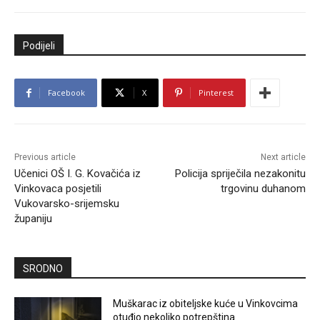
Podijeli
Facebook
X
Pinterest
Previous article
Next article
Učenici OŠ I. G. Kovačića iz
Policija spriječila nezakonitu
Vinkovaca posjetili
trgovinu duhanom
Vukovarsko-srijemsku
županiju
SRODNO
Muškarac iz obiteljske kuće u Vinkovcima
otuđio nekoliko potrepština