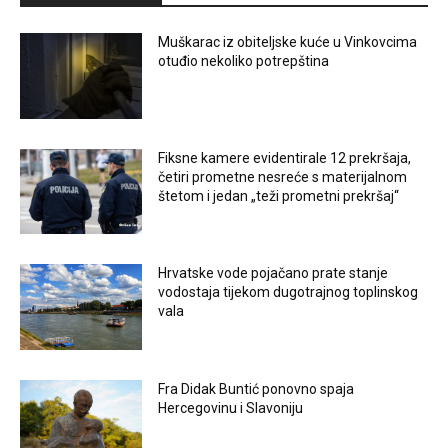
Muškarac iz obiteljske kuće u Vinkovcima
otuđio nekoliko potrepština
Fiksne kamere evidentirale 12 prekršaja,
četiri prometne nesreće s materijalnom
štetom i jedan „teži prometni prekršaj“
Hrvatske vode pojačano prate stanje
vodostaja tijekom dugotrajnog toplinskog
vala
Fra Didak Buntić ponovno spaja
Hercegovinu i Slavoniju