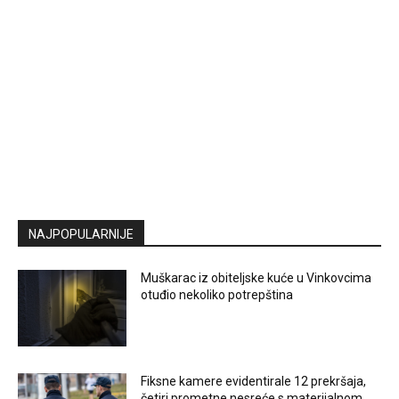
NAJPOPULARNIJE
Muškarac iz obiteljske kuće u Vinkovcima
otuđio nekoliko potrepština
Fiksne kamere evidentirale 12 prekršaja,
četiri prometne nesreće s materijalnom