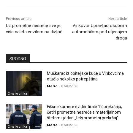
Previous article
Next article
Uz prometne nesreće sve je
Vinkovci: Upravljao osobnim
više naleta vozilom na divljač
automobilom pod utjecajem
droga
SRODNO
Muškarac iz obiteljske kuće u Vinkovcima
otuđio nekoliko potrepština
Mario
-
07/08/2026
Crna kronika
Fiksne kamere evidentirale 12 prekršaja,
četiri prometne nesreće s materijalnom
štetom i jedan „teži prometni prekršaj“
Mario
-
07/08/2026
Crna kronika