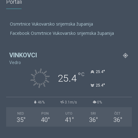
Portali
Osmrtnice Vukovarsko srijemska županija
Facebook Osmrtnice Vukovarsko srijemska županija
VINKOVCI
Vedro
°
25.4
°
C
25.4
°
25.4
46%
3.1m/s
0%
NED
PON
UTO
SRI
ČET
35
°
40
°
41
°
36
°
36
°