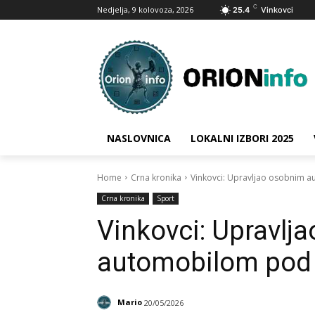
C
Nedjelja, 9 kolovoza, 2026
25.4
Vinkovci
NASLOVNICA
LOKALNI IZBORI 2025
Home
Crna kronika
Vinkovci: Upravljao osobnim 
Crna kronika
Sport
Vinkovci: Upravlj
automobilom pod 
Mario
20/05/2026