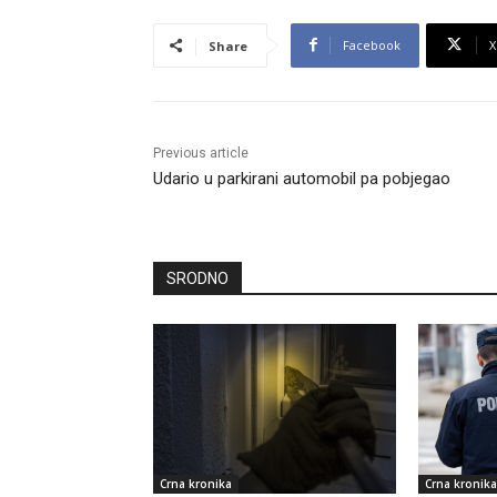
Facebook
X
Share
Previous article
Udario u parkirani automobil pa pobjegao
SRODNO
Crna kronika
Crna kronika