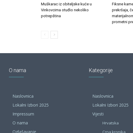
Muškarac iz obiteljske kuće u
Fiksne kamer
Vinkovcima otuđio nekoliko
prekršaja, č
potrepština
materijalnom
prometni pre
O nama
Kategorije
Naslovnica
Naslovnica
Lokalni Izbori 2025
Lokalni Izbori 2025
Impressum
Vijesti
O nama
Hrvatska
Oglašavanje
Crna kronika