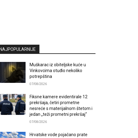
NAJPOPULARNIJE
Muškarac iz obiteljske kuće u
Vinkovcima otuđio nekoliko
potrepština
07/08/2026
Fiksne kamere evidentirale 12
prekršaja, četiri prometne
nesreće s materijalnom štetom i
jedan „teži prometni prekršaj“
07/08/2026
Hrvatske vode pojačano prate