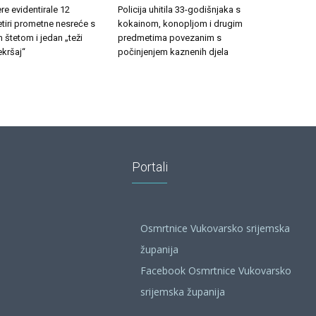
e evidentirale 12
Policija uhitila 33-godišnjaka s
etiri prometne nesreće s
kokainom, konopljom i drugim
 štetom i jedan „teži
predmetima povezanim s
kršaj“
počinjenjem kaznenih djela
Portali
Osmrtnice Vukovarsko srijemska
županija
Facebook Osmrtnice Vukovarsko
srijemska županija