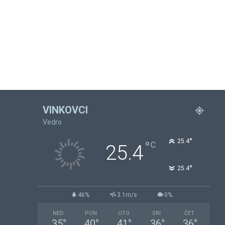
VINKOVCI
Vedro
°
25.4
°
C
25.4
°
25.4
46%
3.1m/s
0%
NED
PON
UTO
SRI
ČET
35
°
40
°
41
°
36
°
36
°