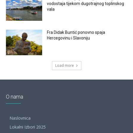
vodostaja tijekom dugotrajnog toplinskog
vala
Fra Didak Buntić ponovno spaja
Hercegovinu i Slavoniju
Load more
O nama
Naslovnica
Lokalni Izbori 2025