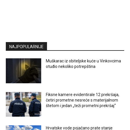
NAJPOPULARNIJE
Muškarac iz obiteljske kuće u Vinkovcima
otuđio nekoliko potrepština
Fiksne kamere evidentirale 12 prekršaja,
četiri prometne nesreće s materijalnom
štetom i jedan „teži prometni prekršaj“
Hrvatske vode pojačano prate stanje