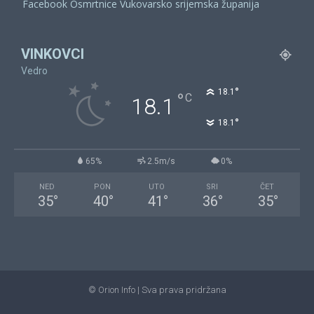
Facebook Osmrtnice Vukovarsko srijemska županija
VINKOVCI
Vedro
°
18.1
°
C
18.1
°
18.1
65%
2.5m/s
0%
NED
PON
UTO
SRI
ČET
35
°
40
°
41
°
36
°
35
°
© Orion Info | Sva prava pridržana