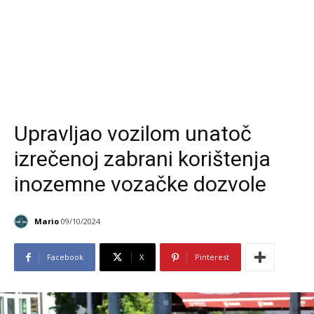
Upravljao vozilom unatoč
izrečenoj zabrani korištenja
inozemne vozačke dozvole
Mario
09/10/2024
Facebook
X
Pinterest