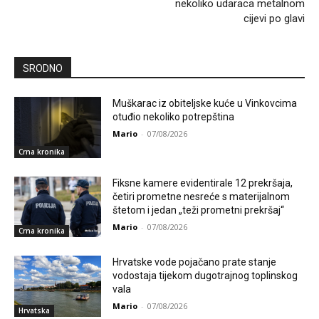
nekoliko udaraca metalnom
cijevi po glavi
SRODNO
Muškarac iz obiteljske kuće u Vinkovcima
otuđio nekoliko potrepština
Mario
-
07/08/2026
Crna kronika
Fiksne kamere evidentirale 12 prekršaja,
četiri prometne nesreće s materijalnom
štetom i jedan „teži prometni prekršaj“
Mario
-
07/08/2026
Crna kronika
Hrvatske vode pojačano prate stanje
vodostaja tijekom dugotrajnog toplinskog
vala
Mario
-
07/08/2026
Hrvatska