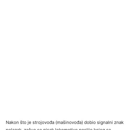
Nakon što je strojovođa (mašinovođa) dobio signalni znak
polazak, začuo se pisak lokomotive poslije kojeg se