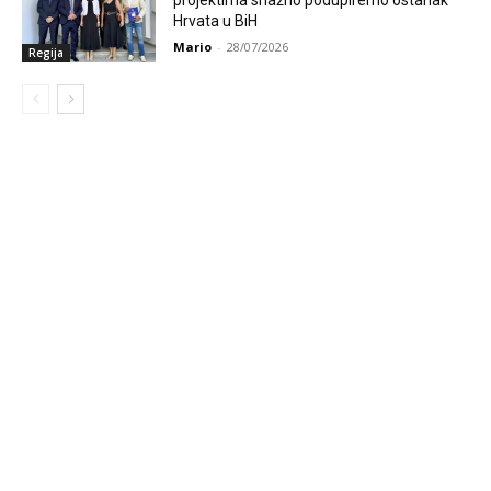
Hrvata u BiH
Mario
-
28/07/2026
Regija