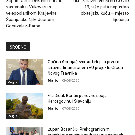
Župan Damir Dekanić održao
Iako zaražen virusom COVID
sastanak u Vukovaru s
19, više puta napuštao
veleposlanikom Kraljevine
obiteljsku kuću – mjesto
Španjolske Nj.E. Juanom
liječenja
Gonazalez-Barba
SRODNO
Općina Andrijaševci sudjeluje u prvom
izravno financiranom EU projektu Grada
Novog Travnika
Mario
-
09/08/2026
Regija
Fra Didak Buntić ponovno spaja
Hercegovinu i Slavoniju
Mario
-
07/08/2026
Regija
Župan Bosančić: Prekograničnim
projektima snažno podupiremo ostanak