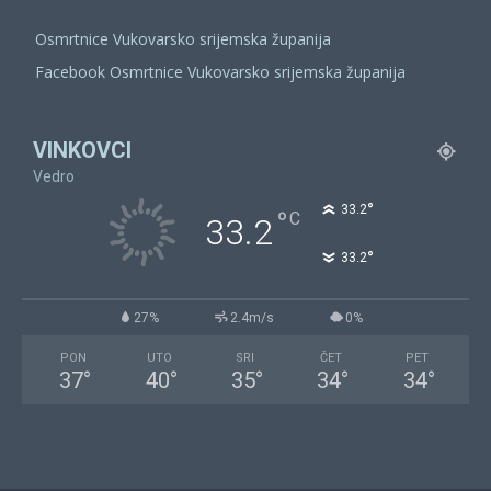
Osmrtnice Vukovarsko srijemska županija
Facebook Osmrtnice Vukovarsko srijemska županija
VINKOVCI
Vedro
°
33.2
°
C
33.2
°
33.2
27%
2.4m/s
0%
PON
UTO
SRI
ČET
PET
37
°
40
°
35
°
34
°
34
°