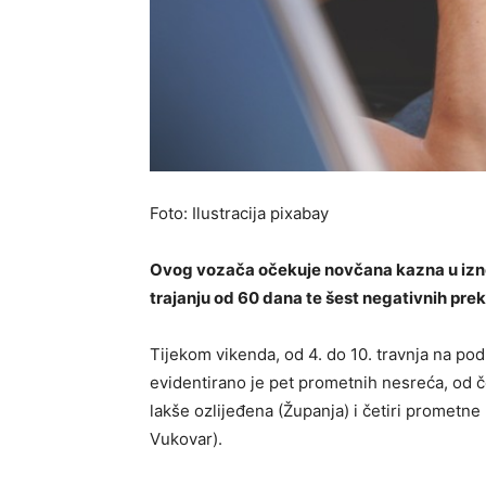
Foto: Ilustracija pixabay
Ovog vozača očekuje novčana kazna u izno
trajanju od 60 dana te šest negativnih pre
Tijekom vikenda, od 4. do 10. travnja na po
evidentirano je pet prometnih nesreća, od 
lakše ozlijeđena (Županja) i četiri prometn
Vukovar).