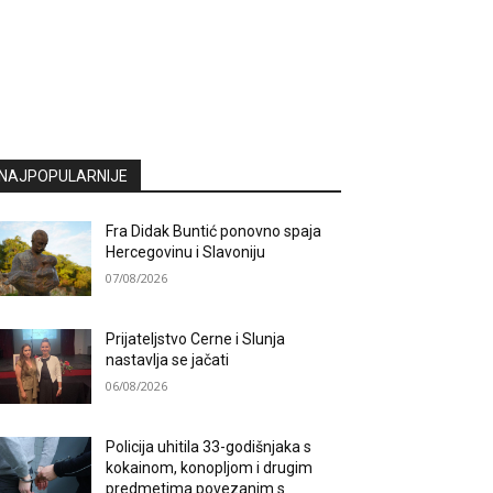
NAJPOPULARNIJE
Fra Didak Buntić ponovno spaja
Hercegovinu i Slavoniju
07/08/2026
Prijateljstvo Cerne i Slunja
nastavlja se jačati
06/08/2026
Policija uhitila 33-godišnjaka s
kokainom, konopljom i drugim
predmetima povezanim s