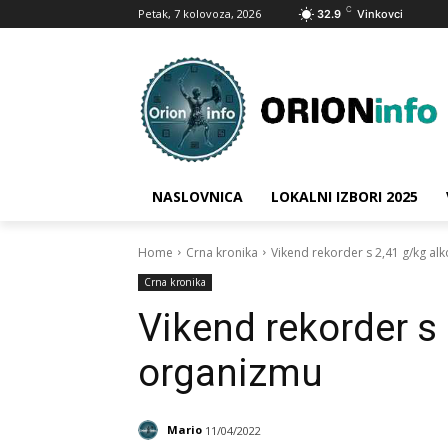
C
Petak, 7 kolovoza, 2026
32.9
Vinkovci
NASLOVNICA
LOKALNI IZBORI 2025
Home
Crna kronika
Vikend rekorder s 2,41 g/kg al
Crna kronika
Vikend rekorder s 
organizmu
Mario
11/04/2022