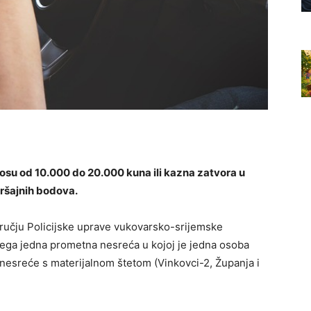
su od 10.000 do 20.000 kuna ili kazna zatvora u
kršajnih bodova.
dručju Policijske uprave vukovarsko-srijemske
čega jedna prometna nesreća u kojoj je jedna osoba
e nesreće s materijalnom štetom (Vinkovci-2, Županja i