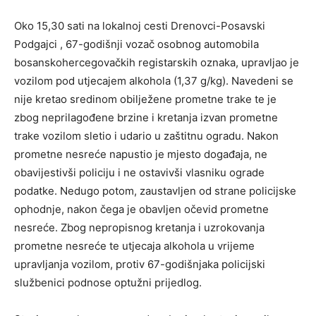
Oko 15,30 sati na lokalnoj cesti Drenovci-Posavski
Podgajci , 67-godišnji vozač osobnog automobila
bosanskohercegovačkih registarskih oznaka, upravljao je
vozilom pod utjecajem alkohola (1,37 g/kg). Navedeni se
nije kretao sredinom obilježene prometne trake te je
zbog neprilagođene brzine i kretanja izvan prometne
trake vozilom sletio i udario u zaštitnu ogradu. Nakon
prometne nesreće napustio je mjesto događaja, ne
obavijestivši policiju i ne ostavivši vlasniku ograde
podatke. Nedugo potom, zaustavljen od strane policijske
ophodnje, nakon čega je obavljen očevid prometne
nesreće. Zbog nepropisnog kretanja i uzrokovanja
prometne nesreće te utjecaja alkohola u vrijeme
upravljanja vozilom, protiv 67-godišnjaka policijski
službenici podnose optužni prijedlog.