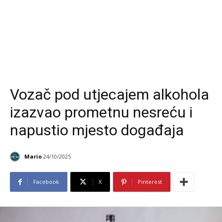
Vozač pod utjecajem alkohola
izazvao prometnu nesreću i
napustio mjesto događaja
Mario
24/10/2025
Facebook
X
Pinterest