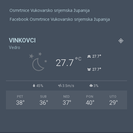
Osmrtnice Vukovarsko srijemska županija
Facebook Osmrtnice Vukovarsko srijemska županija
VINKOVCI
Vedro
°
27.7
°
C
27.7
°
27.7
45%
3.5m/s
3%
PET
SUB
NED
PON
UTO
38
°
36
°
37
°
40
°
29
°