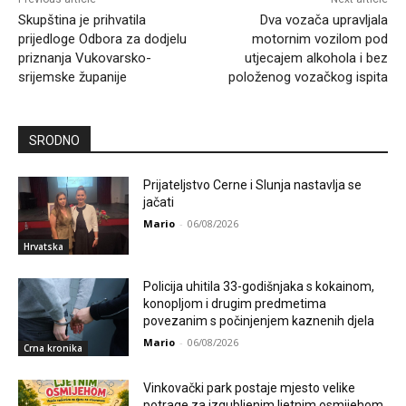
Skupština je prihvatila
Dva vozača upravljala
prijedloge Odbora za dodjelu
motornim vozilom pod
priznanja Vukovarsko-
utjecajem alkohola i bez
srijemske županije
položenog vozačkog ispita
SRODNO
Prijateljstvo Cerne i Slunja nastavlja se
jačati
Mario
-
06/08/2026
Hrvatska
Policija uhitila 33-godišnjaka s kokainom,
konopljom i drugim predmetima
povezanim s počinjenjem kaznenih djela
Mario
-
06/08/2026
Crna kronika
Vinkovački park postaje mjesto velike
potrage za izgubljenim ljetnim osmijehom