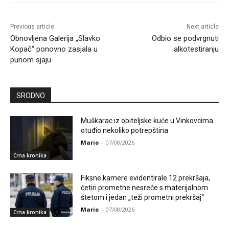
Previous article
Next article
Obnovljena Galerija „Slavko
Odbio se podvrgnuti
Kopač“ ponovno zasjala u
alkotestiranju
punom sjaju
SRODNO
Muškarac iz obiteljske kuće u Vinkovcima
otuđio nekoliko potrepština
Mario
-
07/08/2026
Crna kronika
Fiksne kamere evidentirale 12 prekršaja,
četiri prometne nesreće s materijalnom
štetom i jedan „teži prometni prekršaj“
Mario
-
07/08/2026
Crna kronika