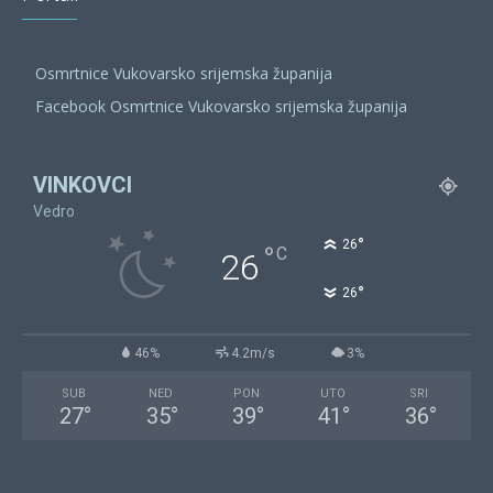
Osmrtnice Vukovarsko srijemska županija
Facebook Osmrtnice Vukovarsko srijemska županija
VINKOVCI
Vedro
°
26
°
C
26
°
26
46%
4.2m/s
3%
SUB
NED
PON
UTO
SRI
27
°
35
°
39
°
41
°
36
°