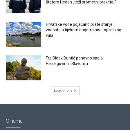
štetom i jedan „teži prometni prekršaj“
Hrvatske vode pojačano prate stanje
vodostaja tijekom dugotrajnog toplinskog
vala
Fra Didak Buntić ponovno spaja
Hercegovinu i Slavoniju
Load more
O nama