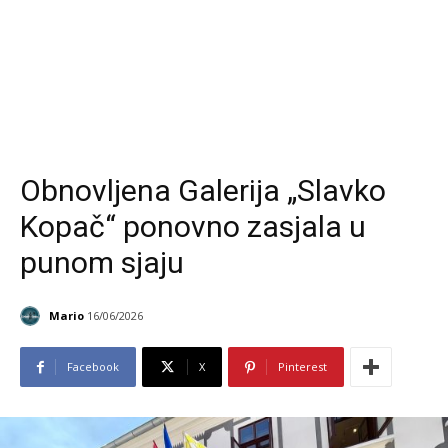
Obnovljena Galerija „Slavko
Kopač“ ponovno zasjala u
punom sjaju
Mario
16/06/2026
Facebook
X
Pinterest