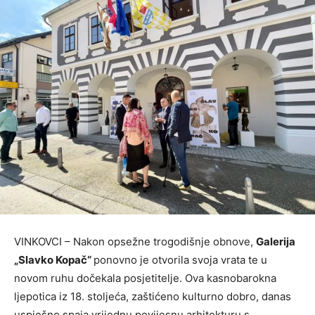
VINKOVCI – Nakon opsežne trogodišnje obnove,
Galerija
„Slavko Kopač“
ponovno je otvorila svoja vrata te u
novom ruhu dočekala posjetitelje. Ova kasnobarokna
ljepotica iz 18. stoljeća, zaštićeno kulturno dobro, danas
uspješno spaja vrijednu povijesnu arhitekturu s