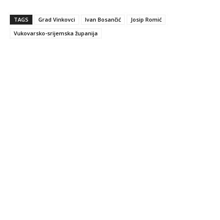
TAGS
Grad Vinkovci
Ivan Bosančić
Josip Romić
Vukovarsko-srijemska županija