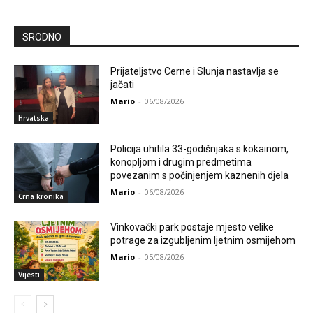
SRODNO
Prijateljstvo Cerne i Slunja nastavlja se
jačati
Mario
-
06/08/2026
Hrvatska
Policija uhitila 33-godišnjaka s kokainom,
konopljom i drugim predmetima
povezanim s počinjenjem kaznenih djela
Mario
-
06/08/2026
Crna kronika
Vinkovački park postaje mjesto velike
potrage za izgubljenim ljetnim osmijehom
Mario
-
05/08/2026
Vijesti