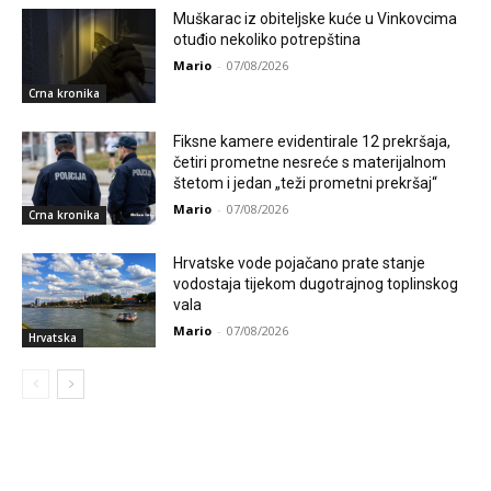
Muškarac iz obiteljske kuće u Vinkovcima
otuđio nekoliko potrepština
Mario
-
07/08/2026
Crna kronika
Fiksne kamere evidentirale 12 prekršaja,
četiri prometne nesreće s materijalnom
štetom i jedan „teži prometni prekršaj“
Mario
-
07/08/2026
Crna kronika
Hrvatske vode pojačano prate stanje
vodostaja tijekom dugotrajnog toplinskog
vala
Mario
-
07/08/2026
Hrvatska