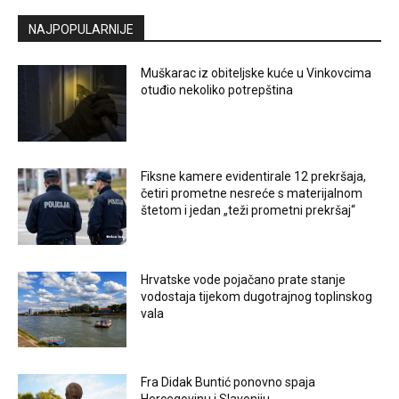
NAJPOPULARNIJE
Muškarac iz obiteljske kuće u Vinkovcima
otuđio nekoliko potrepština
Fiksne kamere evidentirale 12 prekršaja,
četiri prometne nesreće s materijalnom
štetom i jedan „teži prometni prekršaj“
Hrvatske vode pojačano prate stanje
vodostaja tijekom dugotrajnog toplinskog
vala
Fra Didak Buntić ponovno spaja