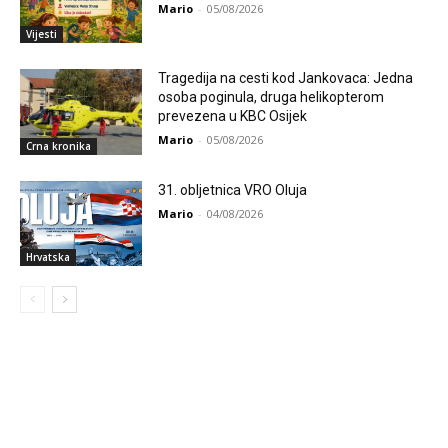
Mario
-
05/08/2026
Vijesti
Tragedija na cesti kod Jankovaca: Jedna
osoba poginula, druga helikopterom
prevezena u KBC Osijek
Mario
-
05/08/2026
Crna kronika
31. obljetnica VRO Oluja
Mario
-
04/08/2026
Hrvatska