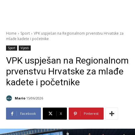
Home
Sport
VPK uspješan na Regionalnom prvenstvu Hrvatske za
mlađe kadete i početnike
Sport
Vijesti
VPK uspješan na Regionalnom
prvenstvu Hrvatske za mlađe
kadete i početnike
Mario
15/06/2026
Facebook
X
Pinterest