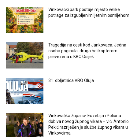
Vinkovački park postaje mjesto velike
potrage za izgubljenim ljetnim osmijehom
Tragedija na cesti kod Jankovaca: Jedna
osoba poginula, druga helikopterom
prevezena u KBC Osijek
31. obljetnica VRO Oluja
Vinkovačka župa sv. Euzebija i Poliona
dobiva novog župnog vikara – vlč. Antonio
Pekić razriješen je službe župnog vikara u
Vinkovcima