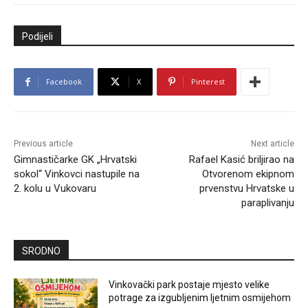
Podijeli
Facebook
X
Pinterest
Previous article
Next article
Gimnastičarke GK „Hrvatski
Rafael Kasić briljirao na
sokol“ Vinkovci nastupile na
Otvorenom ekipnom
2. kolu u Vukovaru
prvenstvu Hrvatske u
paraplivanju
SRODNO
Vinkovački park postaje mjesto velike
potrage za izgubljenim ljetnim osmijehom