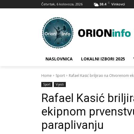
C
Četvrtak, 6 kolovoza, 2026
38.4
Vinkovci
NASLOVNICA
LOKALNI IZBORI 2025
Home
Sport
Rafael Kasić briljirao na Otvorenom e
Sport
Vijesti
Rafael Kasić brilj
ekipnom prvenstv
paraplivanju