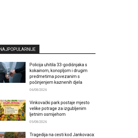
NAJPOPULARNIJE
Policija uhitila 33-godišnjaka s
kokainom, konopljom i drugim
predmetima povezanim s
počinjenjem kaznenih djela
06/08/2026
Vinkovački park postaje mjesto
velike potrage za izgubljenim
ljetnim osmijehom
05/08/2026
Tragedija na cesti kod Jankovaca: