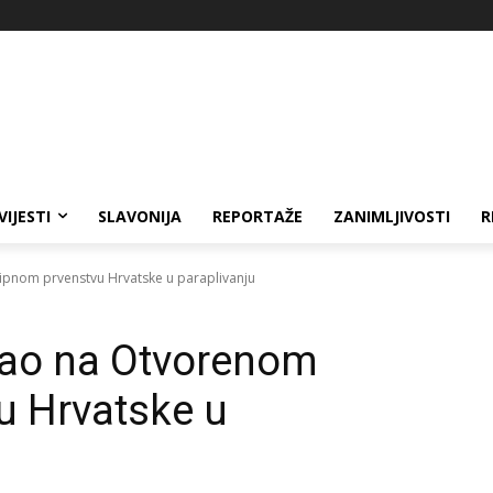
VIJESTI
SLAVONIJA
REPORTAŽE
ZANIMLJIVOSTI
R
kipnom prvenstvu Hrvatske u paraplivanju
irao na Otvorenom
u Hrvatske u