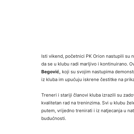
Isti vikend, početnici PK Orion nastupili s
da se u klubu radi marljivo i kontinuirano. O
Begović,
koji su svojim nastupima demonstri
iz kluba im upućuju iskrene čestitke na prik
Treneri i stariji članovi kluba izrazili su za
kvalitetan rad na treninzima. Svi u klubu žel
putem, vrijedno trenirati i iz natjecanja u n
budućnosti.