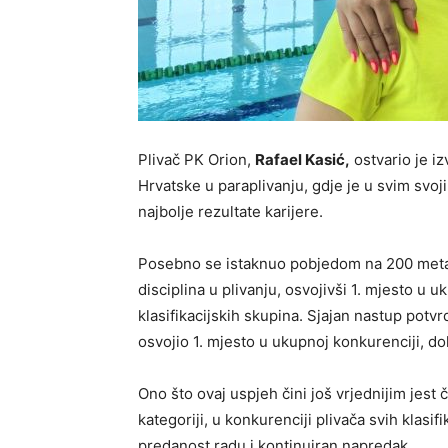
Plivač PK Orion,
Rafael Kasić,
ostvario je 
Hrvatske u paraplivanju, gdje je u svim svoj
najbolje rezultate karijere.
Posebno se istaknuo pobjedom na 200 metara l
disciplina u plivanju, osvojivši 1. mjesto u
klasifikacijskih skupina. Sjajan nastup potvr
osvojio 1. mjesto u ukupnoj konkurenciji, do
Ono što ovaj uspjeh čini još vrjednijim jest 
kategoriji, u konkurenciji plivača svih klasif
predanost radu i kontinuiran napredak.