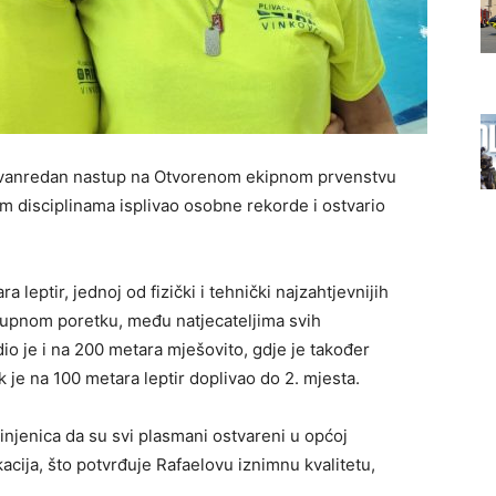
izvanredan nastup na Otvorenom ekipnom prvenstvu
im disciplinama isplivao osobne rekorde i ostvario
eptir, jednoj od fizički i tehnički najzahtjevnijih
 ukupnom poretku, među natjecateljima svih
dio je i na 200 metara mješovito, gdje je također
k je na 100 metara leptir doplivao do 2. mjesta.
činjenica da su svi plasmani ostvareni u općoj
ikacija, što potvrđuje Rafaelovu iznimnu kvalitetu,