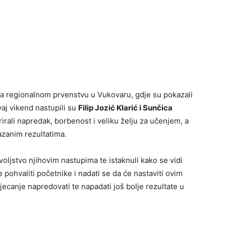
u na regionalnom prvenstvu u Vukovaru, gdje su pokazali
vaj vikend nastupili su
Filip Jozić Klarić i Sunčica
rali napredak, borbenost i veliku želju za učenjem, a
azanim rezultatima.
dovoljstvo njihovim nastupima te istaknuli kako se vidi
e pohvaliti početnike i nadati se da će nastaviti ovim
atjecanje napredovati te napadati još bolje rezultate u