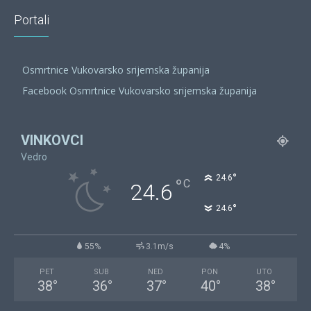
Portali
Osmrtnice Vukovarsko srijemska županija
Facebook Osmrtnice Vukovarsko srijemska županija
VINKOVCI
Vedro
°
24.6
°
C
24.6
°
24.6
55%
3.1m/s
4%
PET
SUB
NED
PON
UTO
38
°
36
°
37
°
40
°
38
°