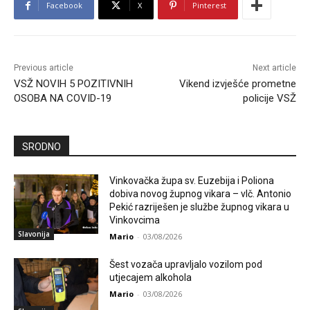
Facebook
X
Pinterest
Previous article
Next article
VSŽ NOVIH 5 POZITIVNIH
Vikend izvješće prometne
OSOBA NA COVID-19
policije VSŽ
SRODNO
Vinkovačka župa sv. Euzebija i Poliona
dobiva novog župnog vikara – vlč. Antonio
Pekić razriješen je službe župnog vikara u
Vinkovcima
Slavonija
Mario
-
03/08/2026
Šest vozača upravljalo vozilom pod
utjecajem alkohola
Mario
-
03/08/2026