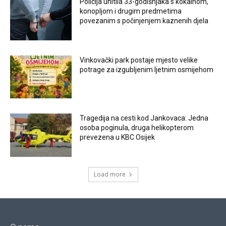
Policija uhitila 33-godišnjaka s kokainom,
konopljom i drugim predmetima
povezanim s počinjenjem kaznenih djela
Vinkovački park postaje mjesto velike
potrage za izgubljenim ljetnim osmijehom
Tragedija na cesti kod Jankovaca: Jedna
osoba poginula, druga helikopterom
prevezena u KBC Osijek
Load more