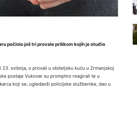
 počinio još tri provale prilikom kojih je otuđio
 23. svibnja, o provali u obiteljsku kuću u Zrmanjskoj
ijske postaje Vukovar su promptno reagirali te u
arca koji se, ugledavši policijske službenike, dao u