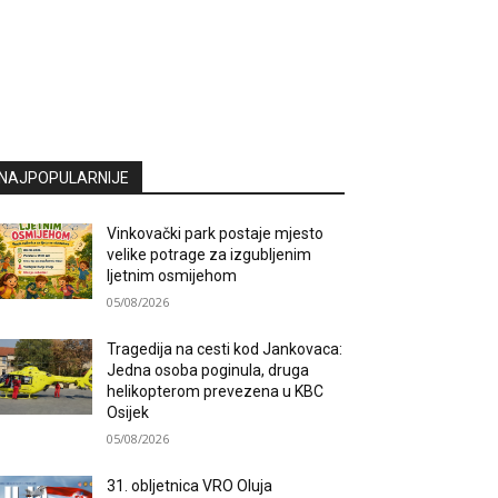
NAJPOPULARNIJE
Vinkovački park postaje mjesto
velike potrage za izgubljenim
ljetnim osmijehom
05/08/2026
Tragedija na cesti kod Jankovaca:
Jedna osoba poginula, druga
helikopterom prevezena u KBC
Osijek
05/08/2026
31. obljetnica VRO Oluja