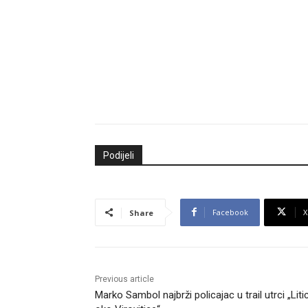
Podijeli
Facebook
X
Share
Previous article
Marko Sambol najbrži policajac u trail utrci „Liti