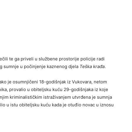
ečili te ga priveli u službene prostorije policije radi
bog sumnje u počinjenje kaznenog djela
Teška krađa
.
kako je osumnjičeni 18-godišnjak iz Vukovara, netom
nika, provalio u obiteljsku kuću 29-godišnjaka iz koje
jnjim kriminalističkim istraživanjem utvrđena je sumnja
io u istu obiteljsku kuću kada je otuđio novac u iznosu