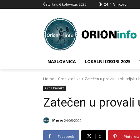
C
Četvrtak, 6 kolovoza, 2026
24
Vinkovci
NASLOVNICA
LOKALNI IZBORI 2025
Home
Crna kronika
Zatečen u provali u obiteljsku 
Crna kronika
Zatečen u provali 
Mario
24/05/2022
Facebook
X
Pinterest