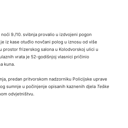
noći 9./10. svibnja provalio u izdvojeni pogon
 je iz kase otuđio novčani polog u iznosu od više
i u prostor frizerskog salona u Kolodvorskoj ulici u
aznih vrata je 52-godišnjoj vlasnici pričinio
na kuna.
bnja, predan pritvorskom nadzorniku Policijske uprave
og sumnje u počinjenje opisanih kaznenih djela
Teške
nom odvjetništvu.