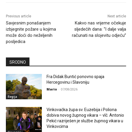
Previous article
Next article
Savjesnim ponašanjem
Kakvo nas vrijeme očekuje
izbjegnite požare u kojima
sljedećih dana: “I dalje valja
može doći do neželjenih
računati na slojevitu odjeću”
posljedica
SRODNO
Fra Didak Buntić ponovno spaja
Hercegovinu i Slavoniju
Mario
-
07/08/2026
Regija
Vinkovačka župa sv. Euzebija i Poliona
dobiva novog župnog vikara – vlč. Antonio
Pekić razriješen je službe župnog vikara u
Vinkovcima