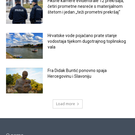
Fiksne kamere evidentirale 12 prekršaja,
četiri prometne nesreće s materijalnom
štetom i jedan „teži prometni prekršaj“
Hrvatske vode pojačano prate stanje
vodostaja tijekom dugotrajnog toplinskog
vala
Fra Didak Buntić ponovno spaja
Hercegovinu i Slavoniju
Load more