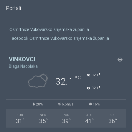
Portali
Osmrtnice Vukovarsko srijemska županija
Facebook Osmrtnice Vukovarsko srijemska županija
VINKOVCI
Blaga Naoblaka
°
32.1
°
C
32.1
°
32.1
28%
6.5m/s
16%
SUB
NED
PON
UTO
SRI
31
°
35
°
39
°
41
°
36
°