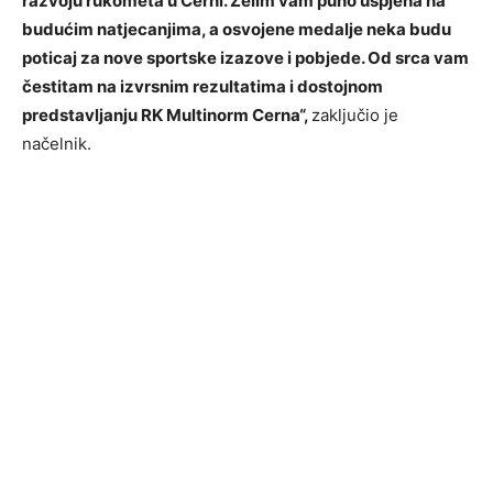
razvoju rukometa u Cerni. Želim vam puno uspjeha na
budućim natjecanjima, a osvojene medalje neka budu
poticaj za nove sportske izazove i pobjede. Od srca vam
čestitam na izvrsnim rezultatima i dostojnom
predstavljanju RK Multinorm Cerna“,
zaključio je
načelnik.