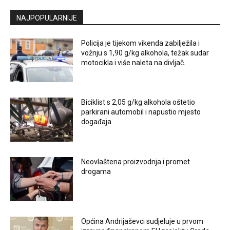
NAJPOPULARNIJE
Policija je tijekom vikenda zabilježila i
vožnju s 1,90 g/kg alkohola, težak sudar
motocikla i više naleta na divljač.
Biciklist s 2,05 g/kg alkohola oštetio
parkirani automobil i napustio mjesto
događaja.
Neovlaštena proizvodnja i promet
drogama
Općina Andrijaševci sudjeluje u prvom