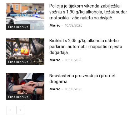
Policija je tijekom vikenda zabilježila i
vožnju s 1,90 g/kg alkohola, težak sudar
motocikla i više naleta na divljač.
Mario
-
10/08/2026
Crna kronika
Biciklist s 2,05 g/kg alkohola oštetio
parkirani automobil i napustio mjesto
događaja.
Mario
-
10/08/2026
Crna kronika
Neovlaštena proizvodnja i promet
drogama
Mario
-
10/08/2026
Crna kronika