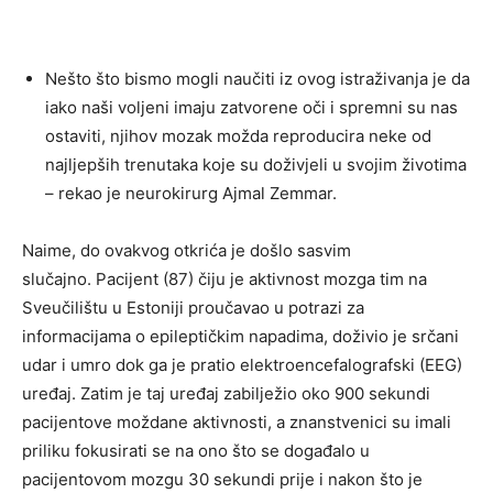
Nešto što bismo mogli naučiti iz ovog istraživanja je da
iako naši voljeni imaju zatvorene oči i spremni su nas
ostaviti, njihov mozak možda reproducira neke od
najljepših trenutaka koje su doživjeli u svojim životima
– rekao je neurokirurg Ajmal Zemmar.
Naime, do ovakvog otkrića je došlo sasvim
slučajno. Pacijent (87) čiju je aktivnost mozga tim na
Sveučilištu u Estoniji proučavao u potrazi za
informacijama o epileptičkim napadima, doživio je srčani
udar i umro dok ga je pratio elektroencefalografski (EEG)
uređaj. Zatim je taj uređaj zabilježio oko 900 sekundi
pacijentove moždane aktivnosti, a znanstvenici su imali
priliku fokusirati se na ono što se događalo u
pacijentovom mozgu 30 sekundi prije i nakon što je