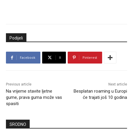
Podijeli
Facebook
X
Pinterest
Previous article
Next article
Na vrijeme stavite ljetne
Besplatan roaming u Europi
gume, prava guma može vas
će trajati još 10 godina
spasiti
SRODNO