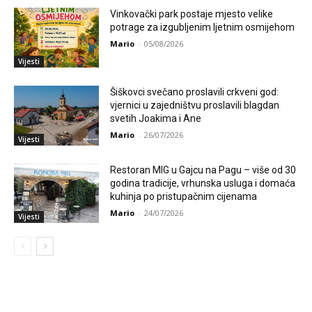
Vinkovački park postaje mjesto velike
potrage za izgubljenim ljetnim osmijehom
Mario
-
05/08/2026
Vijesti
Šiškovci svečano proslavili crkveni god:
vjernici u zajedništvu proslavili blagdan
svetih Joakima i Ane
Mario
-
26/07/2026
Vijesti
Restoran MIG u Gajcu na Pagu – više od 30
godina tradicije, vrhunska usluga i domaća
kuhinja po pristupačnim cijenama
Mario
-
24/07/2026
Vijesti