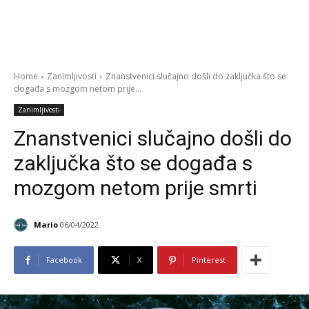
Home
Zanimljivosti
Znanstvenici slučajno došli do zaključka što se
događa s mozgom netom prije...
Zanimljivosti
Znanstvenici slučajno došli do
zaključka što se događa s
mozgom netom prije smrti
Mario
06/04/2022
Facebook
X
Pinterest