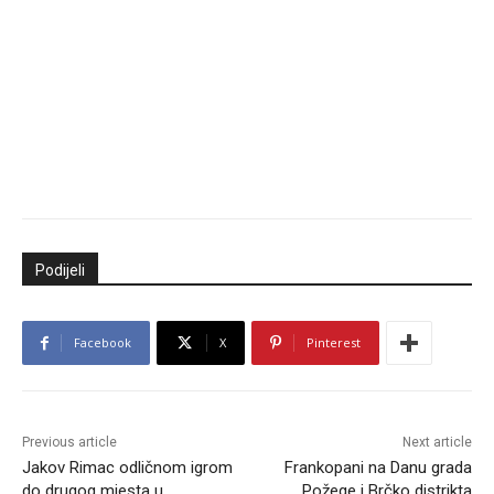
Podijeli
Facebook
X
Pinterest
Previous article
Next article
Jakov Rimac odličnom igrom
Frankopani na Danu grada
do drugog mjesta u
Požege i Brčko distrikta