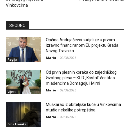
Vinkovcima
SRODNO
Općina Andrijaševci sudjeluje u prvom
izravno financiranom EU projektu Grada
Novog Travnika
Mario
-
09/08/2026
Regija
Od prvih plesnih koraka do zajedničkog
životnog plesa – KUD „Kristal“ čestitao
mladencima Domagoju i Mirni
Mario
-
09/08/2026
Vijesti
Muškarac iz obiteljske kuće u Vinkovcima
otuđio nekoliko potrepština
Mario
-
07/08/2026
Crna kronika