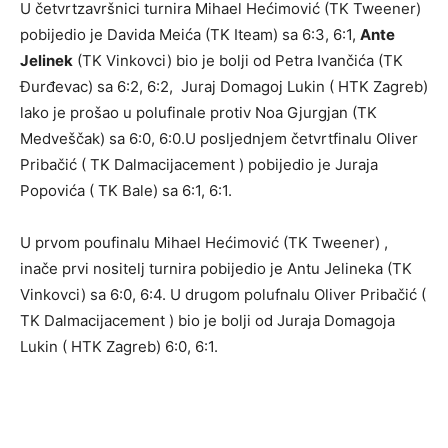
U četvrtzavršnici turnira Mihael Hećimović (TK Tweener)
pobijedio je Davida Meića (TK Iteam) sa 6:3, 6:1,
Ante
Jelinek
(TK Vinkovci) bio je bolji od Petra Ivančića (TK
Đurđevac) sa 6:2, 6:2, Juraj Domagoj Lukin ( HTK Zagreb)
lako je prošao u polufinale protiv Noa Gjurgjan (TK
Medveščak) sa 6:0, 6:0.U posljednjem četvrtfinalu Oliver
Pribačić ( TK Dalmacijacement ) pobijedio je Juraja
Popovića ( TK Bale) sa 6:1, 6:1.
U prvom poufinalu Mihael Hećimović (TK Tweener) ,
inače prvi nositelj turnira pobijedio je Antu Jelineka (TK
Vinkovci) sa 6:0, 6:4. U drugom polufnalu Oliver Pribačić (
TK Dalmacijacement ) bio je bolji od Juraja Domagoja
Lukin ( HTK Zagreb) 6:0, 6:1.