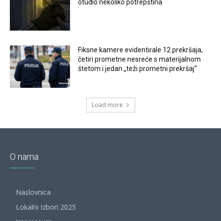
otuđio nekoliko potrepština
Fiksne kamere evidentirale 12 prekršaja,
četiri prometne nesreće s materijalnom
štetom i jedan „teži prometni prekršaj“
Load more
O nama
Naslovnica
Lokalni Izbori 2025