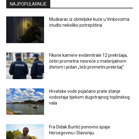
NAJPOPULARNIJE
Muškarac iz obiteljske kuće u Vinkovcima
otuđio nekoliko potrepština
Fiksne kamere evidentirale 12 prekršaja,
četiri prometne nesreće s materijalnom
štetom i jedan „teži prometni prekršaj“
Hrvatske vode pojačano prate stanje
vodostaja tijekom dugotrajnog toplinskog
vala
Fra Didak Buntić ponovno spaja
Hercegovinu i Slavoniju