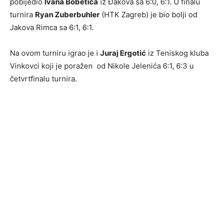
pobijedio
Ivana Bobetića
iz Đakova sa 6:0, 6:1. U finalu
turnira
Ryan Zuberbuhler
(HTK Zagreb) je bio bolji od
Jakova Rimca sa 6:1, 6:1.
Na ovom turniru igrao je i
Juraj Ergotić
iz Teniskog kluba
Vinkovci koji je poražen od Nikole Jelenića 6:1, 6:3 u
četvrtfinalu turnira.