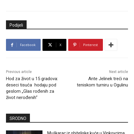
Podijeli
Facebook
X
Pinterest
Previous article
Next article
Hod za život u 15 gradova:
Ante Jelinek treći na
deseci tisuća hodaju pod
teniskom turniru u Ogulinu
geslom „Glas rođenih za
život nerođenih“
SRODNO
Muškarac iz obiteljske kuće u Vinkovcima