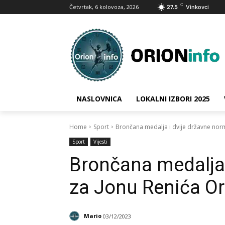
C
Četvrtak, 6 kolovoza, 2026
27.5
Vinkovci
NASLOVNICA
LOKALNI IZBORI 2025
Home
Sport
Brončana medalja i dvije državne norm
Sport
Vijesti
Brončana medalja 
za Jonu Renića Or
Mario
03/12/2023