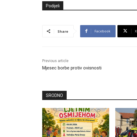
Podijeli
Facebook
X
Share
Previous article
Mjesec borbe protiv ovisnosti
SRODNO