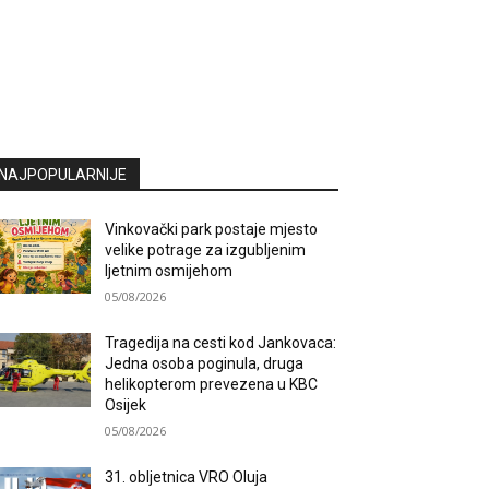
NAJPOPULARNIJE
Vinkovački park postaje mjesto
velike potrage za izgubljenim
ljetnim osmijehom
05/08/2026
Tragedija na cesti kod Jankovaca:
Jedna osoba poginula, druga
helikopterom prevezena u KBC
Osijek
05/08/2026
31. obljetnica VRO Oluja