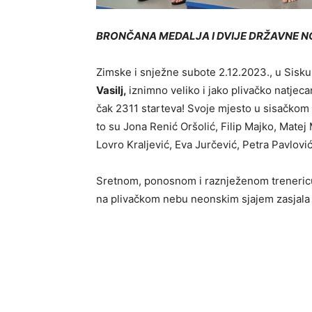
BRONČANA MEDALJA I DVIJE DRŽAVNE N
Zimske i snježne subote 2.12.2023., u Sisku
Vasilj,
iznimno veliko i jako plivačko natjeca
čak 2311 starteva! Svoje mjesto u sisačkom b
to su Jona Renić Oršolić, Filip Majko, Matej
Lovro Kraljević, Eva Jurčević, Petra Pavlović
Sretnom, ponosnom i raznježenom treneri
na plivačkom nebu neonskim sjajem zasjala