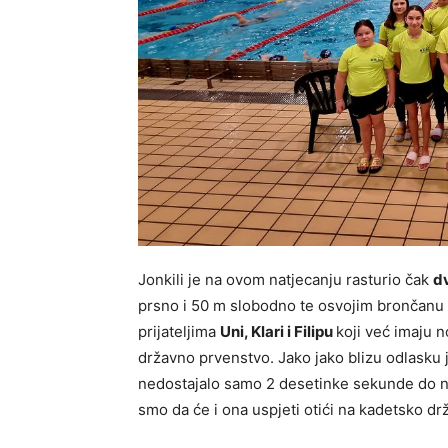
Jonkili je na ovom natjecanju rasturio čak
d
prsno i 50 m slobodno te osvojim brončanu 
prijateljima
Uni, Klari i Filipu
koji već imaju n
državno prvenstvo. Jako jako blizu odlasku 
nedostajalo samo 2 desetinke sekunde do nor
smo da će i ona uspjeti otići na kadetsko d