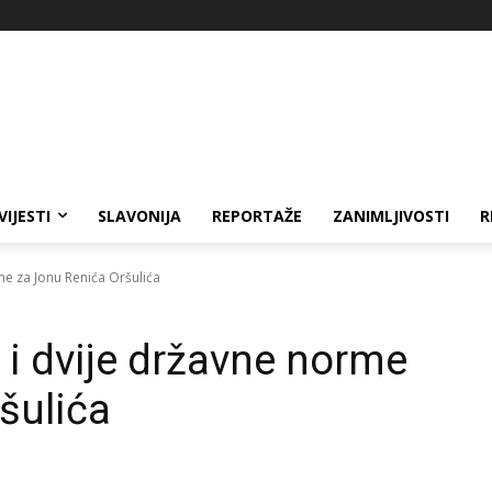
VIJESTI
SLAVONIJA
REPORTAŽE
ZANIMLJIVOSTI
R
e za Jonu Renića Oršulića
i dvije državne norme
šulića