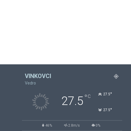
VINKOVCI
Vedro
°
27.5
°
C
27.5
°
27.5
46%
2.8m/s
0%