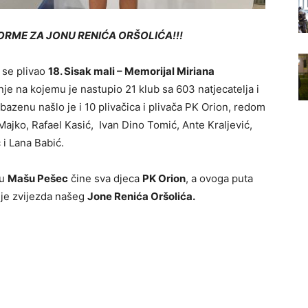
ORME ZA JONU RENIĆA ORŠOLIĆA!!!
 se plivao
18. Sisak mali – Memorijal Miriana
nje na kojemu je nastupio 21 klub sa 603 natjecatelja i
azenu našlo je i 10 plivačica i plivača PK Orion, redom
 Majko, Rafael Kasić, Ivan Dino Tomić, Ante Kraljević,
 i Lana Babić.
cu
Mašu Pešec
čine sva djeca
PK Orion
, a ovoga puta
 je zvijezda našeg
Jone Renića Oršolića.