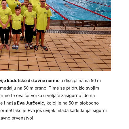
vije kadetske državne norme
u disciplinama 50 m
medalju na 50 m prsno! Time se pridružio svojim
orme te ova četvorka u veljači zasigurno ide na
je i naša
Eva Jurčević,
kojoj je na 50 m slobodno
me! Iako je Eva još uvijek mlađa kadetkinja, sigurni
ržavno prvenstvo!