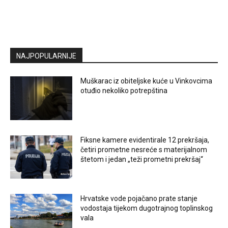
NAJPOPULARNIJE
Muškarac iz obiteljske kuće u Vinkovcima
otuđio nekoliko potrepština
Fiksne kamere evidentirale 12 prekršaja,
četiri prometne nesreće s materijalnom
štetom i jedan „teži prometni prekršaj“
Hrvatske vode pojačano prate stanje
vodostaja tijekom dugotrajnog toplinskog
vala