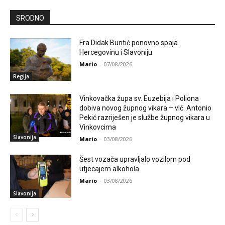
SRODNO
Fra Didak Buntić ponovno spaja
Hercegovinu i Slavoniju
Mario
-
07/08/2026
Regija
Vinkovačka župa sv. Euzebija i Poliona
dobiva novog župnog vikara – vlč. Antonio
Pekić razriješen je službe župnog vikara u
Vinkovcima
Slavonija
Mario
-
03/08/2026
Šest vozača upravljalo vozilom pod
utjecajem alkohola
Mario
-
03/08/2026
Slavonija