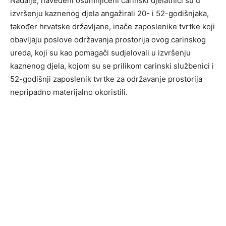
Nadalje, navedeni osumnjičeni carinski djelatnici su u
izvršenju kaznenog djela angažirali 20- i 52-godišnjaka,
također hrvatske državljane, inače zaposlenike tvrtke koji
obavljaju poslove održavanja prostorija ovog carinskog
ureda, koji su kao pomagači sudjelovali u izvršenju
kaznenog djela, kojom su se prilikom carinski službenici i
52-godišnji zaposlenik tvrtke za održavanje prostorija
nepripadno materijalno okoristili.