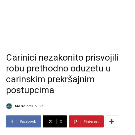
Carinici nezakonito prisvojili
robu prethodno oduzetu u
carinskim prekršajnim
postupcima
Mario
22/03/2022
Facebook
X
Pinterest