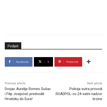
Podijeli
Facebook
X
Pinterest
Previous article
Next article
Dvojac Aurelije Romeo Sušac
Policija sutra provodi
i Filip Josipović predvodili
ROADPOL-ov 24-satni nadzor
Hrvatsku do Eura!
brzine