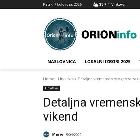
C
Petak, 7 kolovoza, 2026
35.7
Vinkovci
NASLOVNICA
LOKALNI IZBORI 2025
Home
Hrvatska
Detaljna vremenska prognoza za us
Hrvatska
Detaljna vremens
vikend
Mario
15/04/2022