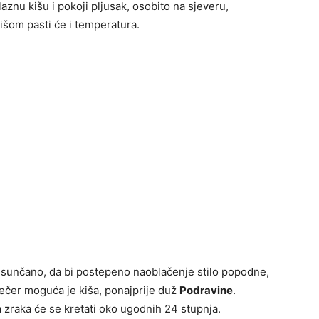
znu kišu i pokoji pljusak, osobito na sjeveru,
kišom pasti će i temperatura.
i sunčano, da bi postepeno naoblačenje stilo popodne,
ečer moguća je kiša, ponajprije duž
Podravine
.
zraka će se kretati oko ugodnih 24 stupnja.