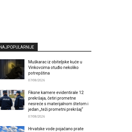
NAJPOPULARNIJE
Muškarac iz obiteljske kuće u
Vinkovcima otuđio nekoliko
potrepština
07/08/2026
Fiksne kamere evidentirale 12
prekršaja, četiri prometne
nesreće s materijalnom štetom i
jedan „teži prometni prekršaj“
07/08/2026
Hrvatske vode pojačano prate