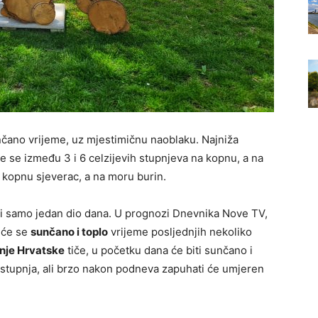
unčano vrijeme, uz mjestimičnu naoblaku. Najniža
 se između 3 i 6 celzijevih stupnjeva na kopnu, a na
a kopnu sjeverac, a na moru burin.
, ali samo jedan dio dana. U prognozi Dnevnika Nove TV,
 će se
sunčano i toplo
vrijeme posljednjih nekoliko
nje Hrvatske
tiče, u početku dana će biti sunčano i
 stupnja, ali brzo nakon podneva zapuhati će umjeren