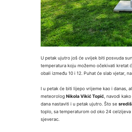
U petak ujutro još će uvijek biti posvuda s
temperatura koju možemo očekivati kretat će
obali između 10 i 12. Puhat će slab vjetar, n
I u petak će biti lijepo vrijeme kao i danas
meteorolog
Nikola Vikić Topić
, navodi kako
dana nastaviti i u petak ujutro. Što se
središ
toplo, sa temperaturom od oko 24 celzijeva
sjeverac.