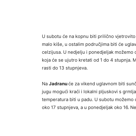
U subotu će na kopnu biti prilično vjetrovito
malo kiše, u ostalim područjima biti će ugl
celzijusa. U nedjelju i ponedjeljak možemo o
koja će se ujutro kretati od 1 do 4 stupnja
rasti do 13 stupnjeva.
Na
Jadranu
će za vikend uglavnom biti sunča
jugu mogući kraći i lokalni pljuskovi s grmlj
temperatura biti u padu. U subotu možemo o
oko 17 stupnjeva, a u ponedjeljak oko 16. Ne