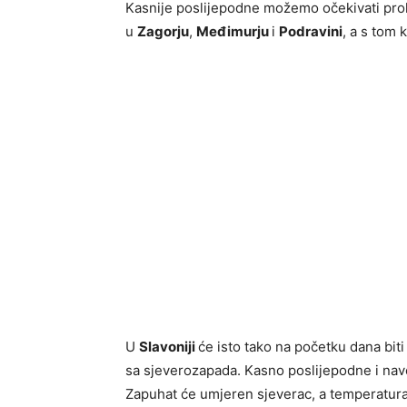
Kasnije poslijepodne možemo očekivati prola
u
Zagorju
,
Međimurju
i
Podravini
, a s tom 
U
Slavoniji
će isto tako na početku dana bit
sa sjeverozapada. Kasno poslijepodne i nav
Zapuhat će umjeren sjeverac, a temperatura 