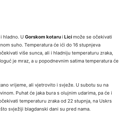
 i hladno. U
Gorskom kotaru
i
Lici
može se očekivati
avnom suho. Temperatura će ići do 16 stupnjeva
čekivati više sunca, ali i hladniju temperaturu zraka,
. Moguć je mraz, a u popodnevnim satima temperatura će
no vrijeme, ali vjetrovito i svježe. U subotu su na
avinom. Puhat će jaka bura s olujnim udarima, pa će i
čekivati temperaturu zraka od 22 stupnja, na Uskrs
što svježiji blagdanski dani su pred nama.