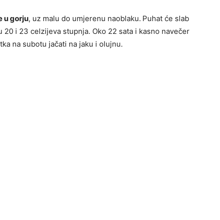
e u gorju
, uz malu do umjerenu naoblaku.
Puhat će slab
 20 i 23 celzijeva stupnja. Oko 22 sata i kasno navečer
ka na subotu jačati na jaku i olujnu.