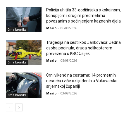
Policija uhitila 33-godišnjaka s kokainom,
konopljom i drugim predmetima
povezanim s počinjenjem kaznenih djela
Mario
-
06/08/2026
Crna kronika
Tragedija na cesti kod Jankovaca: Jedna
osoba poginula, druga helikopterom
prevezena u KBC Osijek
Mario
-
05/08/2026
Crna kronika
Crni vikend na cestama: 14 prometnih
nesreća i više ozlijeđenih u Vukovarsko-
srijemskoj županiji
Mario
-
03/08/2026
Crna kronika