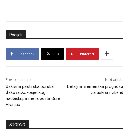
Podijeli
Facebook
X
Pinterest
Previous article
Next article
Uskrsna pastirska poruka
Detaljna vremenska prognoza
đakovačko-osječkog
za uskrsni vikend
nadbiskupa metropolita Đure
Hranića
SRODNO