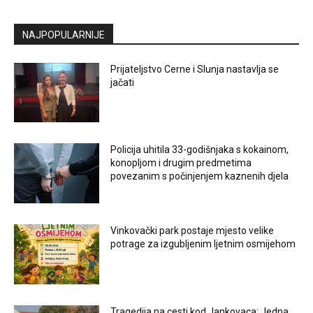
NAJPOPULARNIJE
Prijateljstvo Cerne i Slunja nastavlja se
jačati
Policija uhitila 33-godišnjaka s kokainom,
konopljom i drugim predmetima
povezanim s počinjenjem kaznenih djela
Vinkovački park postaje mjesto velike
potrage za izgubljenim ljetnim osmijehom
Tragedija na cesti kod Jankovaca: Jedna