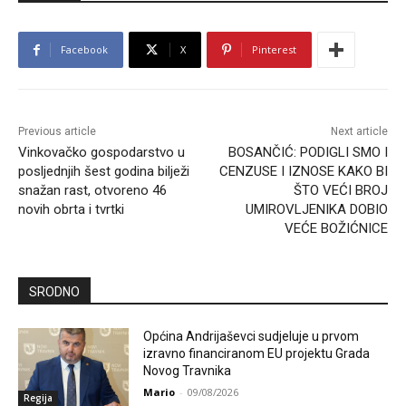
Facebook
X
Pinterest
Previous article
Next article
Vinkovačko gospodarstvo u
BOSANČIĆ: PODIGLI SMO I
posljednjih šest godina bilježi
CENZUSE I IZNOSE KAKO BI
snažan rast, otvoreno 46
ŠTO VEĆI BROJ
novih obrta i tvrtki
UMIROVLJENIKA DOBIO
VEĆE BOŽIĆNICE
SRODNO
Općina Andrijaševci sudjeluje u prvom
izravno financiranom EU projektu Grada
Novog Travnika
Mario
-
09/08/2026
Regija