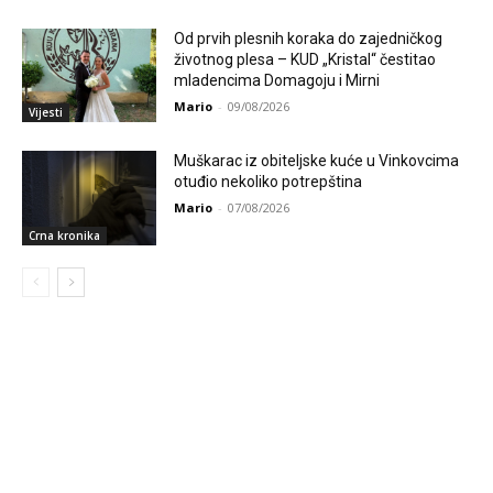
Od prvih plesnih koraka do zajedničkog
životnog plesa – KUD „Kristal“ čestitao
mladencima Domagoju i Mirni
Mario
-
09/08/2026
Vijesti
Muškarac iz obiteljske kuće u Vinkovcima
otuđio nekoliko potrepština
Mario
-
07/08/2026
Crna kronika