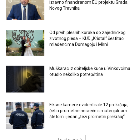
izravno financiranom EU projektu Grada
Novog Travnika
Od prvih plesnih koraka do zajedničkog
životnog plesa – KUD „Kristal“ čestitao
mladencima Domagoju i Mirni
Muškarac iz obiteljske kuće u Vinkovcima
otuđio nekoliko potrepština
Fiksne kamere evidentirale 12 prekršaja,
četiri prometne nesreće s materijalnom
štetom i jedan „teži prometni prekršaj“
Load more