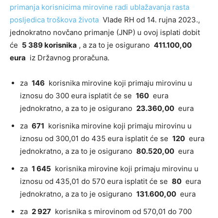
primanja korisnicima mirovine radi ublažavanja rasta
posljedica troškova života
Vlade RH od 14. rujna 2023.,
jednokratno novčano primanje (JNP) u ovoj isplati dobit
će
5 389 korisnika
, a za to je osigurano
411.100,00
eura
iz Državnog proračuna.
za
146
korisnika mirovine koji primaju mirovinu u
iznosu do 300 eura isplatit će se
160
eura
jednokratno, a za to je osigurano
23.360,00
eura
za
671
korisnika mirovine koji primaju mirovinu u
iznosu od 300,01 do 435 eura isplatit će se
120
eura
jednokratno, a za to je osigurano
80.520,00
eura
za
1 645
korisnika mirovine koji primaju mirovinu u
iznosu od 435,01 do 570 eura isplatit će se
80
eura
jednokratno, a za to je osigurano
131.600,00
eura
za
2 927
korisnika s mirovinom od 570,01 do 700