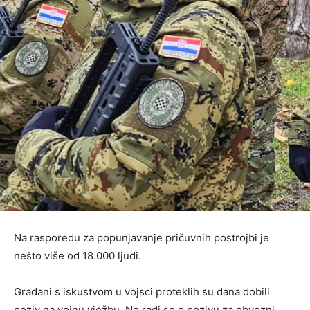
Na rasporedu za popunjavanje pričuvnih postrojbi je
nešto više od 18.000 ljudi.
Građani s iskustvom u vojsci proteklih su dana dobili
poziv na vojnu vježbu. Ne radi se o pozivu za obvezni