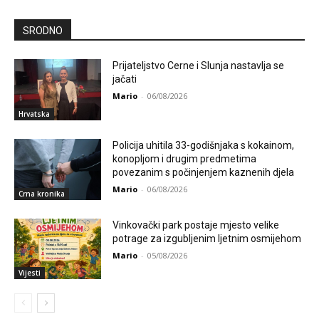
SRODNO
Prijateljstvo Cerne i Slunja nastavlja se
jačati
Mario
-
06/08/2026
Hrvatska
Policija uhitila 33-godišnjaka s kokainom,
konopljom i drugim predmetima
povezanim s počinjenjem kaznenih djela
Mario
-
06/08/2026
Crna kronika
Vinkovački park postaje mjesto velike
potrage za izgubljenim ljetnim osmijehom
Mario
-
05/08/2026
Vijesti