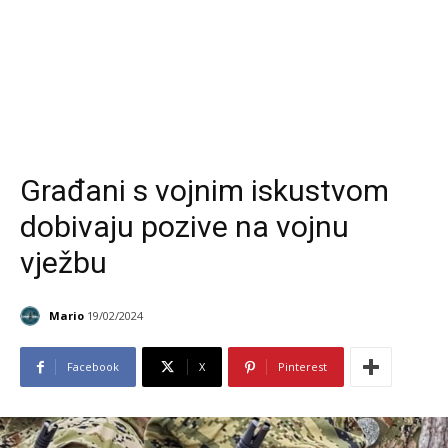
Građani s vojnim iskustvom
dobivaju pozive na vojnu
vježbu
Mario
19/02/2024
Facebook
X
Pinterest