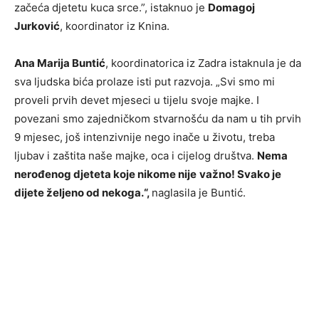
začeća djetetu kuca srce.”, istaknuo je
Domagoj
Jurković
, koordinator iz Knina.
Ana Marija Buntić
, koordinatorica iz Zadra istaknula je da
sva ljudska bića prolaze isti put razvoja. „Svi smo mi
proveli prvih devet mjeseci u tijelu svoje majke. I
povezani smo zajedničkom stvarnošću da nam u tih prvih
9 mjesec, još intenzivnije nego inače u životu, treba
ljubav i zaštita naše majke, oca i cijelog društva.
Nema
nerođenog djeteta koje nikome nije
važno! Svako je
dijete željeno od nekoga.“,
naglasila je Buntić.