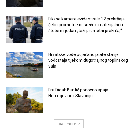
Fiksne kamere evidentirale 12 prekršaja,
četiri prometne nesreće s materijalnom
štetom i jedan „teži prometni prekršaj“
Hrvatske vode pojačano prate stanje
vodostaja tijekom dugotrajnog toplinskog
vala
Fra Didak Buntić ponovno spaja
Hercegovinu i Slavoniju
Load more