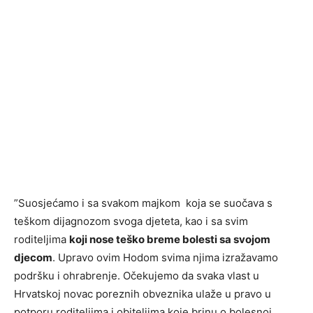
”Suosjećamo i sa svakom majkom koja se suočava s
teškom dijagnozom svoga djeteta, kao i sa svim
roditeljima
koji nose teško breme bolesti sa svojom
djecom
. Upravo ovim Hodom svima njima izražavamo
podršku i ohrabrenje. Očekujemo da svaka vlast u
Hrvatskoj novac poreznih obveznika ulaže u pravo u
potporu roditeljima i obiteljima koje brinu o bolesnoj