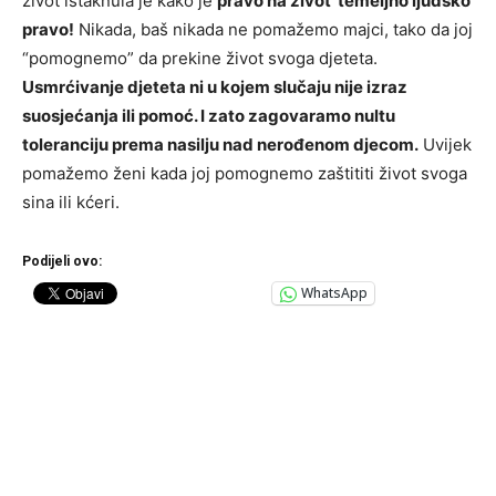
život istaknula je kako je
pravo na život temeljno ljudsko
pravo!
Nikada, baš nikada ne pomažemo majci, tako da joj
“pomognemo” da prekine život svoga djeteta.
Usmrćivanje djeteta ni u kojem slučaju nije izraz
suosjećanja ili pomoć. I zato zagovaramo nultu
toleranciju prema nasilju nad nerođenom djecom.
Uvijek
pomažemo ženi kada joj pomognemo zaštititi život svoga
sina ili kćeri.
Podijeli ovo:
WhatsApp