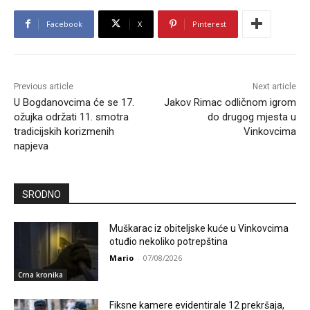
Facebook
X
Pinterest
Previous article
Next article
U Bogdanovcima će se 17.
Jakov Rimac odličnom igrom
ožujka održati 11. smotra
do drugog mjesta u
tradicijskih korizmenih
Vinkovcima
napjeva
SRODNO
Muškarac iz obiteljske kuće u Vinkovcima
otuđio nekoliko potrepština
Mario
-
07/08/2026
Crna kronika
Fiksne kamere evidentirale 12 prekršaja,