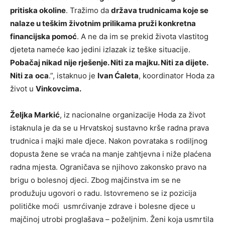
pritiska okoline
. Tražimo da
država trudnicama koje se
nalaze u teškim životnim prilikama pruži konkretna
financijska pomoć
. A ne da im se prekid života vlastitog
djeteta nameće kao jedini izlazak iz teške situacije.
Pobačaj nikad nije rješenje. Niti za majku. Niti za dijete.
Niti za
oca
.”, istaknuo je
Ivan Ćaleta
, koordinator Hoda za
život u
Vinkovcima.
Željka Markić
, iz nacionalne organizacije Hoda za život
istaknula je da se u Hrvatskoj sustavno krše radna prava
trudnica i majki male djece. Nakon povrataka s rodiljnog
dopusta žene se vraća na manje zahtjevna i niže plaćena
radna mjesta. Ograničava se njihovo zakonsko pravo na
brigu o bolesnoj djeci. Zbog majčinstva im se ne
produžuju ugovori o radu. Istovremeno se iz pozicija
političke moći usmrćivanje zdrave i bolesne djece u
majčinoj utrobi proglašava – poželjnim. Ženi koja usmrtila