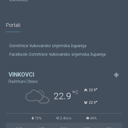
Portali
Osmrtnice Vukovarsko srijemska županija
Facebook Osmrtnice Vukovarsko srijemska županija
VINKOVCI
Raštrkani Oblaci
°
22.9
°
C
22.9
°
22.9
75%
2.4m/s
49%