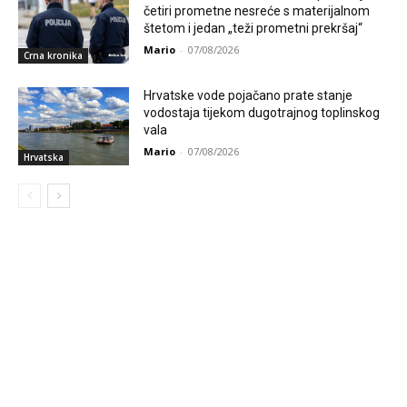
četiri prometne nesreće s materijalnom
štetom i jedan „teži prometni prekršaj“
Mario
-
07/08/2026
Crna kronika
Hrvatske vode pojačano prate stanje
vodostaja tijekom dugotrajnog toplinskog
vala
Mario
-
07/08/2026
Hrvatska