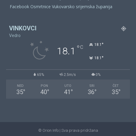
Facebook Osmrtnice Vukovarsko srijemska županija
VINKOVCI
Vedro
°
18.1
°
C
18.1
°
18.1
65%
2.5m/s
0%
NED
PON
UTO
SRI
ČET
35
°
40
°
41
°
36
°
35
°
© Orion Info | Sva prava pridržana