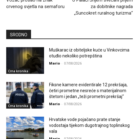
Vozač prošao na znak
U Palači Srijem svečani prijem
crvenog svjetla na semaforu
za dobitnike nagrada
„Suncokret ruralnog turizma“
SRODNO
Muškarac iz obiteljske kuće u Vinkovcima
otuđio nekoliko potrepština
Mario
-
07/08/2026
Crna kronika
Fiksne kamere evidentirale 12 prekršaja,
četiri prometne nesreće s materijalnom
štetom i jedan „teži prometni prekršaj“
Mario
-
07/08/2026
Crna kronika
Hrvatske vode pojačano prate stanje
vodostaja tijekom dugotrajnog toplinskog
vala
Mario
-
07/08/2026