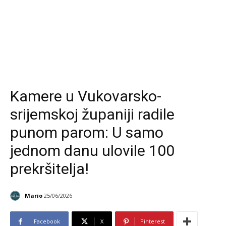
Kamere u Vukovarsko-
srijemskoj županiji radile
punom parom: U samo
jednom danu ulovile 100
prekršitelja!
Mario
25/06/2026
Facebook
X
Pinterest