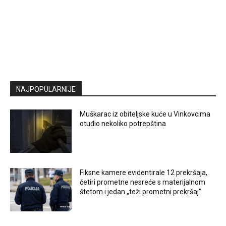
NAJPOPULARNIJE
Muškarac iz obiteljske kuće u Vinkovcima
otuđio nekoliko potrepština
Fiksne kamere evidentirale 12 prekršaja,
četiri prometne nesreće s materijalnom
štetom i jedan „teži prometni prekršaj“